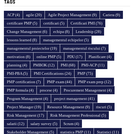
TAGS
ACP
(4)
agile
(20)
Agile Project Management
(9)
Cariera
(9)
certificare PMP
(5)
certificari
(5)
Certificari PMI
(76)
Change Management
(6)
echipa
(8)
Leadership
(28)
lessons learned
(8)
managementul echipelor
(5)
managementul proiectelor
(19)
managementul riscului
(7)
motivation
(8)
online PMP
(5)
PDU
(17)
Planificare
(4)
planning
(4)
PMBOK
(12)
PMI
(68)
PMI-ACP
(11)
PMI-PBA
(5)
PMI Certifications
(24)
PMP
(75)
PMP certification
(7)
PMP exam
(44)
PMP exam prep
(12)
PMP formula
(4)
procese
(4)
Procurement Management
(4)
Program Management
(4)
project management
(41)
Project Manager
(19)
Resource Management
(9)
riscuri
(5)
Risk Management
(17)
Risk Management Professional
(5)
salarii
(12)
salary survey
(5)
Scrum
(4)
Stakeholder Management
(5)
statistica PMP
(11)
Statistici
(11)