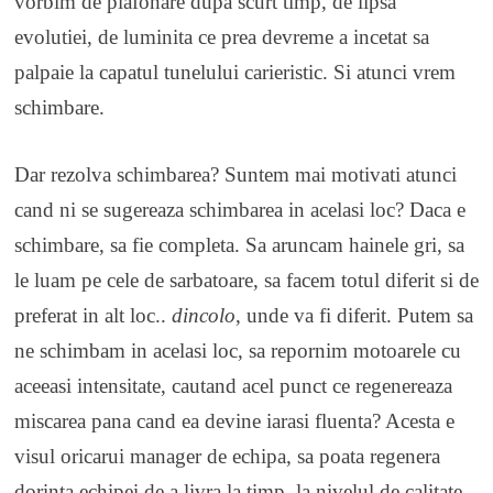
vorbim de plafonare dupa scurt timp, de lipsa
evolutiei, de luminita ce prea devreme a incetat sa
palpaie la capatul tunelului carieristic. Si atunci vrem
schimbare.
Dar rezolva schimbarea? Suntem mai motivati atunci
cand ni se sugereaza schimbarea in acelasi loc? Daca e
schimbare, sa fie completa. Sa aruncam hainele gri, sa
le luam pe cele de sarbatoare, sa facem totul diferit si de
preferat in alt loc..
dincolo
, unde va fi diferit. Putem sa
ne schimbam in acelasi loc, sa repornim motoarele cu
aceeasi intensitate, cautand acel punct ce regenereaza
miscarea pana cand ea devine iarasi fluenta? Acesta e
visul oricarui manager de echipa, sa poata regenera
dorinta echipei de a livra la timp, la nivelul de calitate