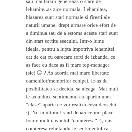
sau mai tarziu genereaza o stare de
lehamite..as zice normala. Lehamitea,
blazarea sunt stari normale si firesti ale
naturii umane, drept urmare orice efort de
a diminua sau de a estoma aceste stari sunt
din start sortite esecului. Intr-o lume
ideala, pentru a lupta impotriva lehamitei
cat de cat cu oarecare sorti de izbanda, ce
as face eu daca as fi mare top-manager
(sic) 🙂 ? As acorda mai mare libertate
oamenilor/membrilor echipei, le-as da
posibilitatea sa decida, sa aleaga. Mai mult
le-as induce sentimentul ca apartin unei
“clase” aparte ce vor realiza ceva deosebit
:). Nu in ultimul rand deoarece imi place
foarte mult cuvantul “cointeresa” :), i-as
cointeresa reliefandu-le sentimentul ca