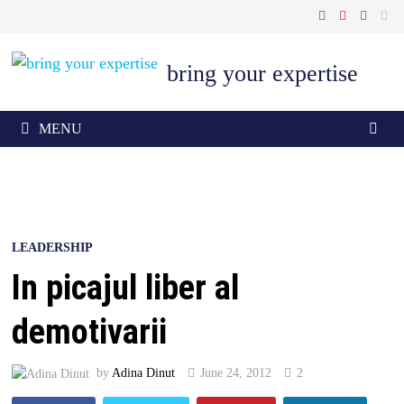
Skip
to
content
bring your expertise
MENU
LEADERSHIP
In picajul liber al
demotivarii
by
Adina Dinut
June 24, 2012
2