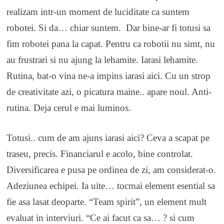
realizam intr-un moment de luciditate ca suntem
robotei. Si da… chiar suntem. Dar bine-ar fi totusi sa
fim robotei pana la capat. Pentru ca robotii nu simt, nu
au frustrari si nu ajung la lehamite. Iarasi lehamite.
Rutina, bat-o vina ne-a impins iarasi aici. Cu un strop
de creativitate azi, o picatura maine.. apare noul. Anti-
rutina. Deja cerul e mai luminos.
Totusi.. cum de am ajuns iarasi aici? Ceva a scapat pe
traseu, precis. Financiarul e acolo, bine controlat.
Diversificarea e pusa pe ordinea de zi, am considerat-o.
Adeziunea echipei. Ia uite… tocmai element esential sa
fie asa lasat deoparte. “Team spirit”, un element mult
evaluat in interviuri. “Ce ai facut ca sa… ? si cum