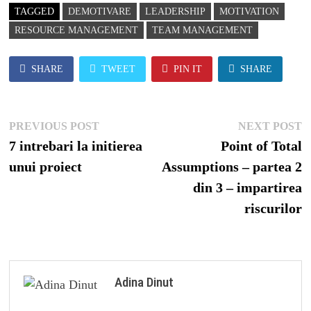
TAGGED
DEMOTIVARE
LEADERSHIP
MOTIVATION
RESOURCE MANAGEMENT
TEAM MANAGEMENT
SHARE
TWEET
PIN IT
SHARE
Post
Previous
N
PREVIOUS POST
NEXT POST
navigation
post:
p
7 intrebari la initierea
Point of Total
unui proiect
Assumptions – partea 2
din 3 – impartirea
riscurilor
Adina Dinut