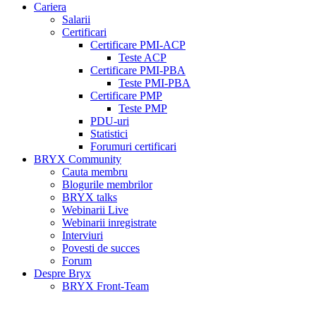
Cariera
Salarii
Certificari
Certificare PMI-ACP
Teste ACP
Certificare PMI-PBA
Teste PMI-PBA
Certificare PMP
Teste PMP
PDU-uri
Statistici
Forumuri certificari
BRYX Community
Cauta membru
Blogurile membrilor
BRYX talks
Webinarii Live
Webinarii inregistrate
Interviuri
Povesti de succes
Forum
Despre Bryx
BRYX Front-Team