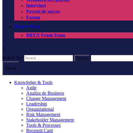
Interviuri
Povesti de succes
Forum
Despre Bryx
BRYX Front-Team
Search for:
Menu
Knowledge & Tools
Agile
Analiza de Business
Change Management
Leadership
Organizational
Risk Management
Stakeholder Management
Tools & Processes
Recenzii Carti