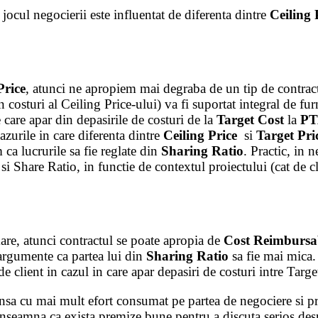
ocul negocierii este influentat de diferenta dintre
Ceiling 
Price
, atunci ne apropiem mai degraba de un tip de contra
 costuri al Ceiling Price-ului) va fi suportat integral de f
e care apar din depasirile de costuri de la
Target Cost
la
PT
azurile in care diferenta dintre
Ceiling Price
si
Target Pri
 ca lucrurile sa fie reglate din
Sharing Ratio
. Practic, in 
i Share Ratio, in functie de contextul proiectului (cat de cl
are, atunci contractul se poate apropia de
Cost Reimbursa
a argumente ca partea lui din
Sharing Ratio
sa fie mai mica. 
client in cazul in care apar depasiri de costuri intre Targ
 insa cu mai mult efort consumat pe partea de negociere si pr
inseamna ca exista premize bune pentru a discuta serios despre 