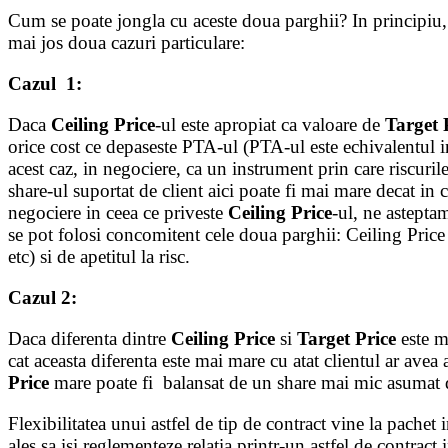
Cum se poate jongla cu aceste doua parghii? In principiu, j
mai jos doua cazuri particulare:
Cazul 1:
Daca
Ceiling Price
-ul este apropiat ca valoare de
Target 
orice cost ce depaseste PTA-ul (PTA-ul este echivalentul in
acest caz, in negociere, ca un instrument prin care riscuril
share-ul suportat de client aici poate fi mai mare decat in c
negociere in ceea ce priveste
Ceiling Price
-ul, ne asteptam
se pot folosi concomitent cele doua parghii: Ceiling Price s
etc) si de apetitul la risc.
Cazul 2:
Daca diferenta dintre
Ceiling Price
si
Target Price
este m
cat aceasta diferenta este mai mare cu atat clientul ar ave
Price
mare poate fi balansat de un share mai mic asumat de 
Flexibilitatea unui astfel de tip de contract vine la pachet
ales sa isi reglementeze relatia printr-un astfel de contract 