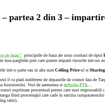
– partea 2 din 3 – impartir
uni de baza”
principiile de baza ale unui contract de tipul
sunt insa parghiile prin care putem imparti riscurile intr-un as
ile intr-o parte sau in alta sunt
Ceiling Price
-ul si
Sharing
 il va plati indiferent de depasirile de costuri fata de Targ
ina furnizorului. Vezi de asemenea si
definitia PTA
…
 costuri exprimate procentual pentru care sunt responsabili 
tanga fiind procentajul care cade in sarcina cumparatorului 
ing ratio).