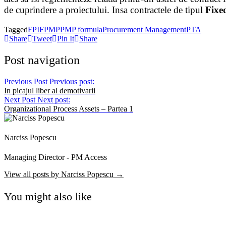
de cuprindere a proiectului. Insa contractele de tipul
Fixed
Tagged
FPIF
PMP
PMP formula
Procurement Management
PTA
Share
Tweet
Pin It
Share
Post navigation
Previous Post
Previous post:
In picajul liber al demotivarii
Next Post
Next post:
Organizational Process Assets – Partea 1
Narciss Popescu
Managing Director - PM Access
View all posts by Narciss Popescu →
You might also like