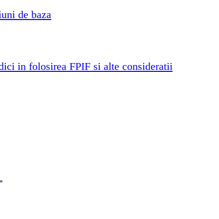
iuni de baza
ci in folosirea FPIF si alte consideratii
*