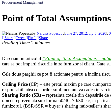
Procurement Management
Point of Total Assumptions 
by
Narciss Popescu
June 27, 2012
July 5, 2020
0
Share
Tweet
Pin It
Share
Reading Time:
2
minutes
Descriam in articolul
“Point of Total Assumptions – noti
care se pot imparti riscurile intre furnizor si client. Care 
Cele doua parghii ce pot fi actionate pentru a inclina riscur
Ceiling Price (CP)
– este pretul maxim pe care cumparatorul
responsabilitatea costurilor suplimentare va cadea in sarc
Sharing Ratio (SR)
– reprezinta cotele din depasirile de
obicei reprezentata sub forma 60/40, 70/30 etc, in partea s
furnizorul. (BSR/SSR = buyer’s sharing ratio/seller’s shar