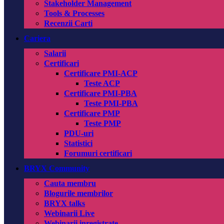
Stakeholder Management
Tools & Processes
Recenzii Carti
Cariera
Salarii
Certificari
Certificare PMI-ACP
Teste ACP
Certificare PMI-PBA
Teste PMI-PBA
Certificare PMP
Teste PMP
PDU-uri
Statistici
Forumuri certificari
BRYX Community
Cauta membru
Blogurile membrilor
BRYX talks
Webinarii Live
Webinarii inregistrate