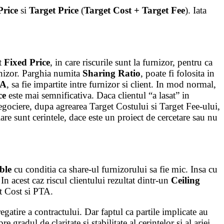
Price
si
Target Price
(
Target Cost + Target Fee
). Iata
ct
Fixed Price
, in care riscurile sunt la furnizor, pentru ca
urnizor. Parghia numita
Sharing Ratio
, poate fi folosita in
A
, sa fie impartite intre furnizor si client. In mod normal,
ce
este mai semnificativa. Daca clientul “a lasat” in
negociere, dupa agrearea Target Costului si Target Fee-ului,
are sunt cerintele, dace este un proiect de cercetare sau nu
ble
cu conditia ca share-ul furnizorului sa fie mic. Insa cu
In acest caz riscul clientului rezultat dintr-un
Ceiling
et Cost si PTA.
egatire a contractului. Dar faptul ca partile implicate au
gradul de claritate si stabilitate al cerintelor si al ariei