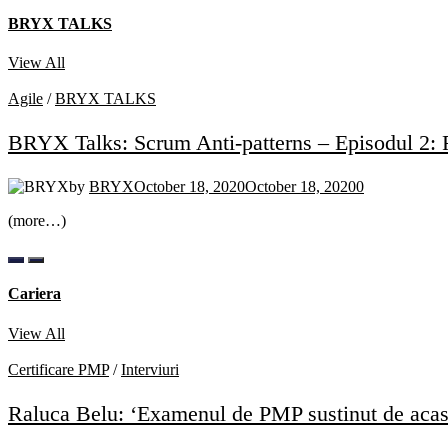
BRYX TALKS
View All
Agile
/
BRYX TALKS
BRYX Talks: Scrum Anti-patterns – Episodul 2:
by
BRYX
October 18, 2020
October 18, 2020
0
(more…)
Cariera
View All
Certificare PMP
/
Interviuri
Raluca Belu: ‘Examenul de PMP sustinut de acasa