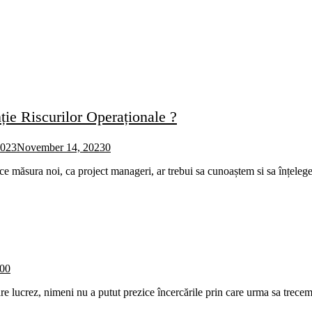
ție Riscurilor Operaționale ?
2023
November 14, 2023
0
 ce măsura noi, ca project manageri, ar trebui sa cunoaștem si sa înțele
20
0
e lucrez, nimeni nu a putut prezice încercările prin care urma sa trec