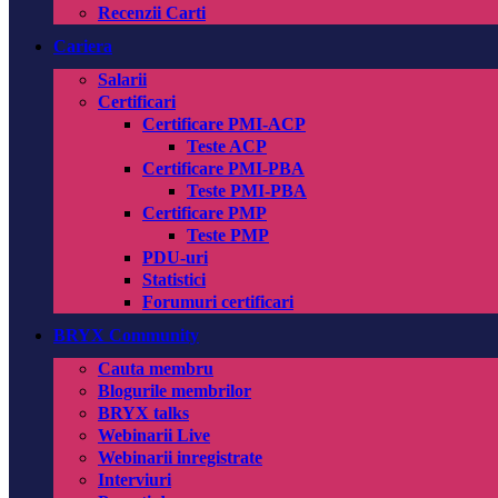
Recenzii Carti
Cariera
Salarii
Certificari
Certificare PMI-ACP
Teste ACP
Certificare PMI-PBA
Teste PMI-PBA
Certificare PMP
Teste PMP
PDU-uri
Statistici
Forumuri certificari
BRYX Community
Cauta membru
Blogurile membrilor
BRYX talks
Webinarii Live
Webinarii inregistrate
Interviuri