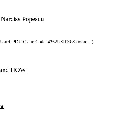
 Narciss Popescu
ta 2 PDU-uri. PDU Claim Code: 4362USHX8S (more…)
g and HOW
5
0