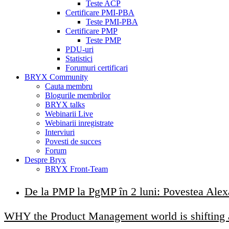
Teste ACP
Certificare PMI-PBA
Teste PMI-PBA
Certificare PMP
Teste PMP
PDU-uri
Statistici
Forumuri certificari
BRYX Community
Cauta membru
Blogurile membrilor
BRYX talks
Webinarii Live
Webinarii inregistrate
Interviuri
Povesti de succes
Forum
Despre Bryx
BRYX Front-Team
De la PMP la PgMP în 2 luni: Povestea Alex
WHY the Product Management world is shiftin