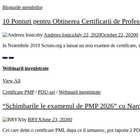
Blogurile membrilor
10 Ponturi pentru Obtinerea Certificarii de Prof
by
Andreea Ionica
July 22, 2020
October 22, 2020
0
In Noiembrie 2019 Scrum.org a lansat un nou examen de certificare, 
Webinarii inregistrate
View All
Certificare PMP
/
PDU-uri
/
Webinarii inregistrate
“Schimbarile le examenul de PMP 2026” cu Narc
by
BRYX
June 23, 2026
0
Cei care detin o certificare PMI, dupa ce il urmaresc, pot raport