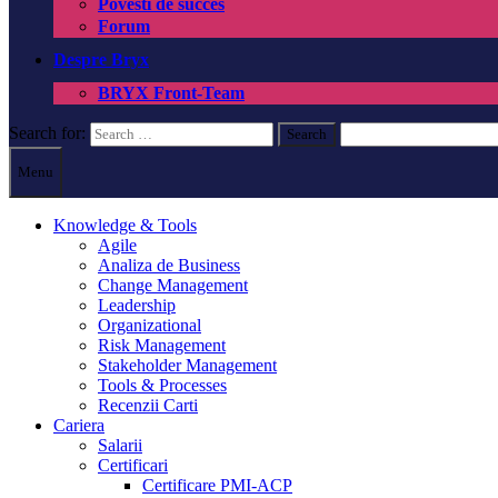
Povesti de succes
Forum
Despre Bryx
BRYX Front-Team
Search for:
Menu
Knowledge & Tools
Agile
Analiza de Business
Change Management
Leadership
Organizational
Risk Management
Stakeholder Management
Tools & Processes
Recenzii Carti
Cariera
Salarii
Certificari
Certificare PMI-ACP