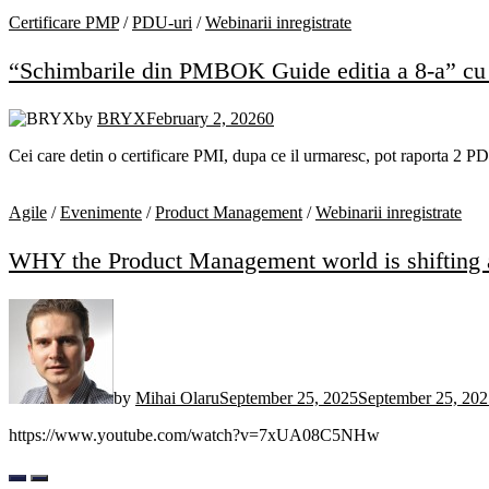
Certificare PMP
/
PDU-uri
/
Webinarii inregistrate
“Schimbarile din PMBOK Guide editia a 8-a” cu
by
BRYX
February 2, 2026
0
Cei care detin o certificare PMI, dupa ce il urmaresc, pot rapor
Agile
/
Evenimente
/
Product Management
/
Webinarii inregistrate
WHY the Product Management world is shiftin
by
Mihai Olaru
September 25, 2025
September 25, 202
https://www.youtube.com/watch?v=7xUA08C5NHw