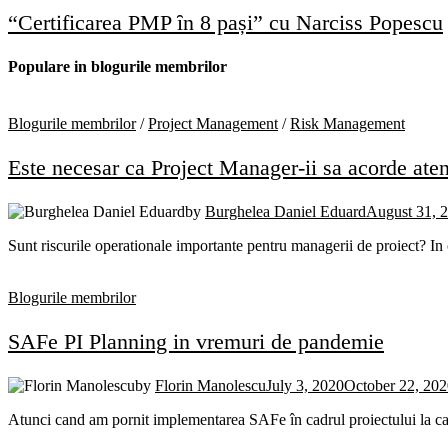
“Certificarea PMP ȋn 8 pași” cu Narciss Popescu
Populare in blogurile membrilor
Blogurile membrilor
/
Project Management
/
Risk Management
Este necesar ca Project Manager-ii sa acorde aten
by
Burghelea Daniel Eduard
August 31, 
Sunt riscurile operationale importante pentru managerii de proiect? In
Blogurile membrilor
SAFe PI Planning in vremuri de pandemie
by
Florin Manolescu
July 3, 2020
October 22, 20
Atunci cand am pornit implementarea SAFe în cadrul proiectului la car