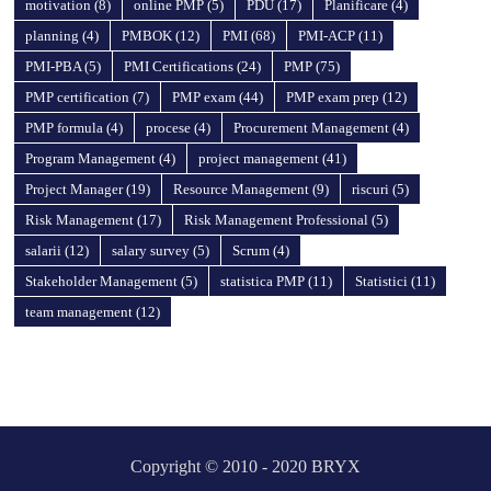
motivation
(8)
online PMP
(5)
PDU
(17)
Planificare
(4)
planning
(4)
PMBOK
(12)
PMI
(68)
PMI-ACP
(11)
PMI-PBA
(5)
PMI Certifications
(24)
PMP
(75)
PMP certification
(7)
PMP exam
(44)
PMP exam prep
(12)
PMP formula
(4)
procese
(4)
Procurement Management
(4)
Program Management
(4)
project management
(41)
Project Manager
(19)
Resource Management
(9)
riscuri
(5)
Risk Management
(17)
Risk Management Professional
(5)
salarii
(12)
salary survey
(5)
Scrum
(4)
Stakeholder Management
(5)
statistica PMP
(11)
Statistici
(11)
team management
(12)
Copyright © 2010 - 2020 BRYX