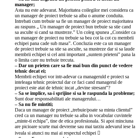
manager;
Asta nu este adevarat. Majoritatea coilegilor mei considera ca
un manager de proiect trebuie sa aiba o anume conduita.
Intrebati cum trebuie sa fie un manager de proiect majoritatea
au raspuns „ Un manager de proiect bun trebuie sa stie cand
sa asculte si cand sa mustreze.” Un coleg spunea „Consider ca
un manager de proiect nu trebuie sa bea cot la cot cu membrii
echipei pana cade sub masa”. Concluzia este ca un manager
de proiect trebuie sa stie sa asculte, sa mustreze dar si sa laude
membrii echipei si cel ami important „suntem prieteni” pana la
o limita care nu trebuie trecuta.
– Dar un prieten care sa fie mai bun din punct de vedere
tehnic decat ei;
Membrii echipei vor intr-adevar ca manageruld e proiect sa
inteleaga tehnic proiectul dar ce faci cand managerul de
proiect este atat de tehnic incat „devine stresant”?
– Sa se implice, sa-i sprijine si sa le raspunda la probleme;
Sunt doar responsabilitati ale managerului…
– Sa nu fie mintiti;
Daca un manager de proiect „trebuie/poate sa minta clientul”
cred ca un manager nu trebuie sa aiba in vocabular cuvintele
„minte-ti echipa”, tine de etica profesionala. Si apoi minciuna
are picioare scurte mai devreme sau mai tarziu adevarul iese la
iveala si atunci nu mai ai respectul echipei 