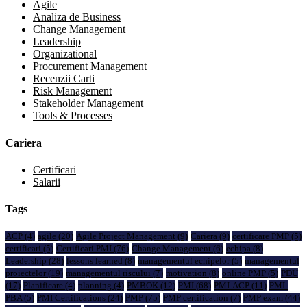
Agile
Analiza de Business
Change Management
Leadership
Organizational
Procurement Management
Recenzii Carti
Risk Management
Stakeholder Management
Tools & Processes
Cariera
Certificari
Salarii
Tags
ACP
(4)
agile
(20)
Agile Project Management
(9)
Cariera
(9)
certificare PMP
(5)
certificari
(5)
Certificari PMI
(76)
Change Management
(6)
echipa
(8)
Leadership
(28)
lessons learned
(8)
managementul echipelor
(5)
managementul
proiectelor
(19)
managementul riscului
(7)
motivation
(8)
online PMP
(5)
PDU
(17)
Planificare
(4)
planning
(4)
PMBOK
(12)
PMI
(68)
PMI-ACP
(11)
PMI-
PBA
(5)
PMI Certifications
(24)
PMP
(75)
PMP certification
(7)
PMP exam
(44)