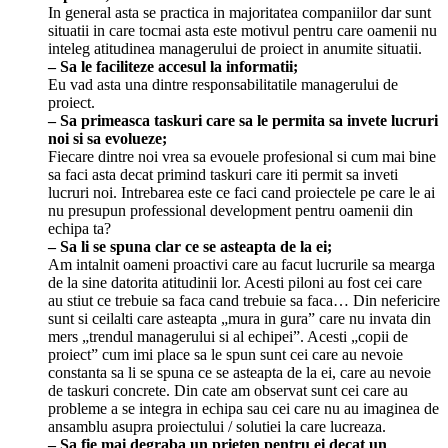
In general asta se practica in majoritatea companiilor dar sunt
situatii in care tocmai asta este motivul pentru care oamenii nu
inteleg atitudinea managerului de proiect in anumite situatii.
– Sa le faciliteze accesul la informatii;
Eu vad asta una dintre responsabilitatile managerului de
proiect.
– Sa primeasca taskuri care sa le permita sa invete lucruri
noi si sa evolueze;
Fiecare dintre noi vrea sa evouele profesional si cum mai bine
sa faci asta decat primind taskuri care iti permit sa inveti
lucruri noi. Intrebarea este ce faci cand proiectele pe care le ai
nu presupun professional development pentru oamenii din
echipa ta?
– Sa li se spuna clar ce se asteapta de la ei;
Am intalnit oameni proactivi care au facut lucrurile sa mearga
de la sine datorita atitudinii lor. Acesti piloni au fost cei care
au stiut ce trebuie sa faca cand trebuie sa faca… Din nefericire
sunt si ceilalti care asteapta „mura in gura” care nu invata din
mers „trendul managerului si al echipei”. Acesti „copii de
proiect” cum imi place sa le spun sunt cei care au nevoie
constanta sa li se spuna ce se asteapta de la ei, care au nevoie
de taskuri concrete. Din cate am observat sunt cei care au
probleme a se integra in echipa sau cei care nu au imaginea de
ansamblu asupra proiectului / solutiei la care lucreaza.
– Sa fie mai degraba un prieten pentru ei decat un