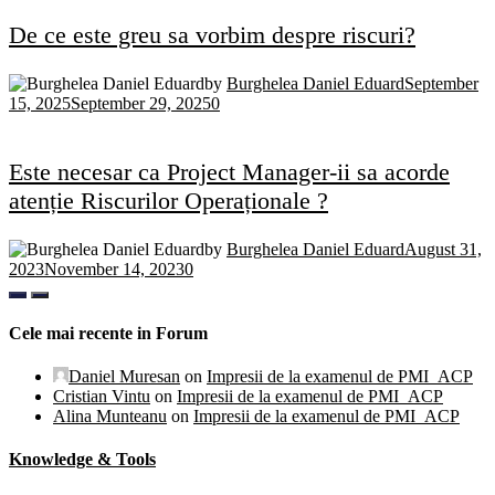
De ce este greu sa vorbim despre riscuri?
by
Burghelea Daniel Eduard
September
15, 2025
September 29, 2025
0
Este necesar ca Project Manager-ii sa acorde
atenție Riscurilor Operaționale ?
by
Burghelea Daniel Eduard
August 31,
2023
November 14, 2023
0
Cele mai recente in Forum
Daniel Muresan
on
Impresii de la examenul de PMI_ACP
Cristian Vintu
on
Impresii de la examenul de PMI_ACP
Alina Munteanu
on
Impresii de la examenul de PMI_ACP
Knowledge & Tools