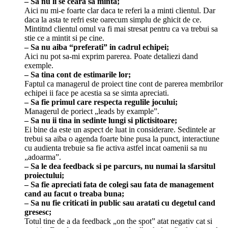
– Sa nu li se ceara sa minta;
Aici nu mi-e foarte clar daca te referi la a minti clientul. Dar
daca la asta te refri este oarecum simplu de ghicit de ce.
Mintitnd clientul omul va fi mai stresat pentru ca va trebui sa
stie ce a mintit si pe cine.
– Sa nu aiba “preferati” in cadrul echipei;
Aici nu pot sa-mi exprim parerea. Poate detaliezi dand
exemple.
– Sa tina cont de estimarile lor;
Faptul ca managerul de proiect tine cont de parerea membrilor
echipei ii face pe acestia sa se simta apreciati.
– Sa fie primul care respecta regulile jocului;
Managerul de poriect „leads by example”.
– Sa nu ii tina in sedinte lungi si plictisitoare;
Ei bine da este un aspect de luat in considerare. Sedintele ar
trebui sa aiba o agenda foarte bine pusa la punct, interactiune
cu audienta trebuie sa fie activa astfel incat oamenii sa nu
„adoarma”.
– Sa le dea feedback si pe parcurs, nu numai la sfarsitul
proiectului;
– Sa fie apreciati fata de colegi sau fata de management
cand au facut o treaba buna;
– Sa nu fie criticati in public sau aratati cu degetul cand
gresesc;
Totul tine de a da feedback „on the spot” atat negativ cat si