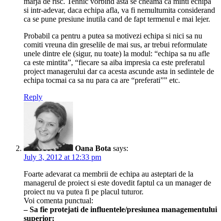
marja de risc. Tehnic vorbind asta se cheama ca minti echipa
si intr-adevar, daca echipa afla, va fi nemultumita considerand
ca se pune presiune inutila cand de fapt termenul e mai lejer.
Probabil ca pentru a putea sa motivezi echipa si nici sa nu
comiti vreuna din greselile de mai sus, ar trebui reformulate
unele dintre ele (sigur, nu toate) la modul: “echipa sa nu afle
ca este mintita”, “fiecare sa aiba impresia ca este preferatul
project managerului dar ca acesta ascunde asta in sedintele de
echipa tocmai ca sa nu para ca are “preferati”” etc.
Reply
Oana Bota
says:
July 3, 2012 at 12:33 pm
Foarte adevarat ca membrii de echipa au asteptari de la
managerul de proiect si este dovedit faptul ca un manager de
proiect nu va putea fi pe placul tuturor.
Voi comenta punctual:
– Sa fie protejati de influentele/presiunea managementului
superior;