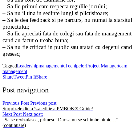
– Sa fie primul care respecta regulile jocului;
– Sa nu ii tina in sedinte lungi si plictisitoare;
– Sa le dea feedback si pe parcurs, nu numai la sfarsitul
proiectului;
– Sa fie apreciati fata de colegi sau fata de management
cand au facut o treaba buna;
– Sa nu fie criticati in public sau aratati cu degetul cand
gresesc;
Tagged
Leadership
managementul echipelor
Project Manager
team
management
Share
Tweet
Pin It
Share
Post navigation
Previous Post
Previous post:
Surprizele din a 5-a editie a PMBOK® Guide!
Next Post
Next post:
“Sa se revizuiasca, primesc! Dar sa nu se schimbe nimic…”
(continuare)