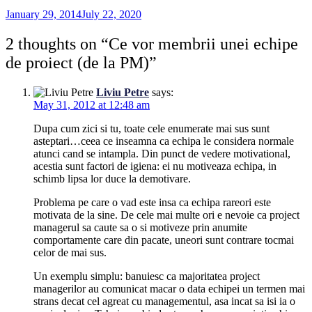
January 29, 2014
July 22, 2020
2 thoughts on “
Ce vor membrii unei echipe
de proiect (de la PM)
”
Liviu Petre
says:
May 31, 2012 at 12:48 am
Dupa cum zici si tu, toate cele enumerate mai sus sunt
asteptari…ceea ce inseamna ca echipa le considera normale
atunci cand se intampla. Din punct de vedere motivational,
acestia sunt factori de igiena: ei nu motiveaza echipa, in
schimb lipsa lor duce la demotivare.
Problema pe care o vad este insa ca echipa rareori este
motivata de la sine. De cele mai multe ori e nevoie ca project
managerul sa caute sa o si motiveze prin anumite
comportamente care din pacate, uneori sunt contrare tocmai
celor de mai sus.
Un exemplu simplu: banuiesc ca majoritatea project
managerilor au comunicat macar o data echipei un termen mai
strans decat cel agreat cu managementul, asa incat sa isi ia o