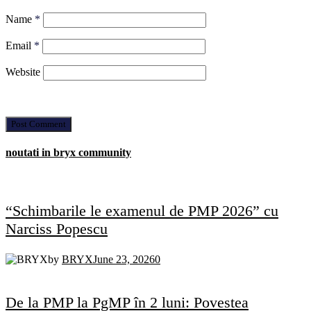
Name
*
Email
*
Website
noutati in bryx community
“Schimbarile le examenul de PMP 2026” cu
Narciss Popescu
by
BRYX
June 23, 2026
0
De la PMP la PgMP în 2 luni: Povestea