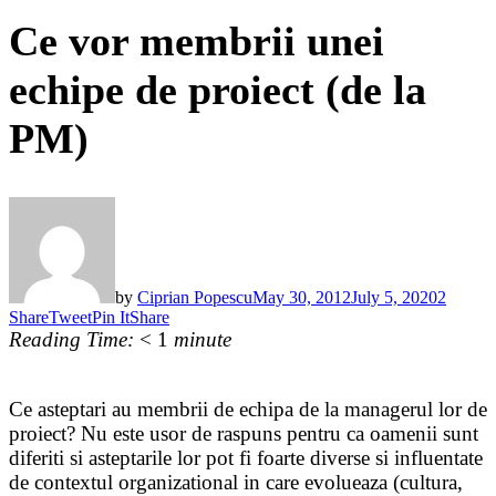
Ce vor membrii unei
echipe de proiect (de la
PM)
by
Ciprian Popescu
May 30, 2012
July 5, 2020
2
Share
Tweet
Pin It
Share
Reading Time:
< 1
minute
Ce asteptari au membrii de echipa de la managerul lor de
proiect? Nu este usor de raspuns pentru ca oamenii sunt
diferiti si asteptarile lor pot fi foarte diverse si influentate
de contextul organizational in care evolueaza (cultura,