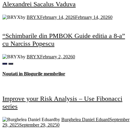
Alexandrei Sacalus Vaduva
by
BRYX
February 14, 2026
February 14, 2026
0
“Schimbarile din PMBOK Guide editia a 8-a”
cu Narciss Popescu
by
BRYX
February 2, 2026
0
Noutati in Blogurile membrilor
Improve your Risk Analysis – Use Fibonacci
series
by
Burghelea Daniel Eduard
September
29, 2025
September 29, 2025
0