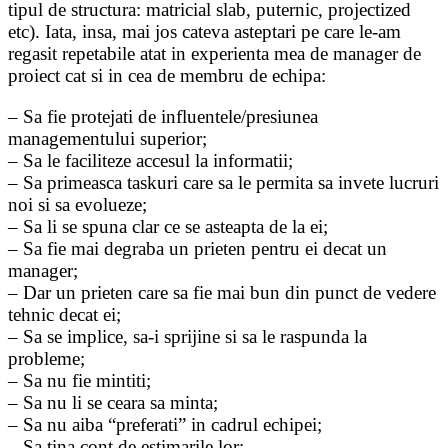
tipul de structura: matricial slab, puternic, projectized
etc). Iata, insa, mai jos cateva asteptari pe care le-am
regasit repetabile atat in experienta mea de manager de
proiect cat si in cea de membru de echipa:
– Sa fie protejati de influentele/presiunea
managementului superior;
– Sa le faciliteze accesul la informatii;
– Sa primeasca taskuri care sa le permita sa invete lucruri
noi si sa evolueze;
– Sa li se spuna clar ce se asteapta de la ei;
– Sa fie mai degraba un prieten pentru ei decat un
manager;
– Dar un prieten care sa fie mai bun din punct de vedere
tehnic decat ei;
– Sa se implice, sa-i sprijine si sa le raspunda la
probleme;
– Sa nu fie mintiti;
– Sa nu li se ceara sa minta;
– Sa nu aiba “preferati” in cadrul echipei;
– Sa tina cont de estimarile lor;