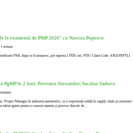
le le examenul de PMP 2026” cu Narciss Popescu
 1
minute
 certificare PMI, dupa ce il urmaresc, pot raporta 2 PDU-uri. PDU Claim Code: 4362ONPTLI
la PgMP în 2 luni: Povestea Alexandrei Sacalus Vaduva
minutes
ș: Project Manager în industria automotive, cu o experiență solidă în supply chain și customer 
un talent aparte pentru a conecta oameni și procese dincolo de …