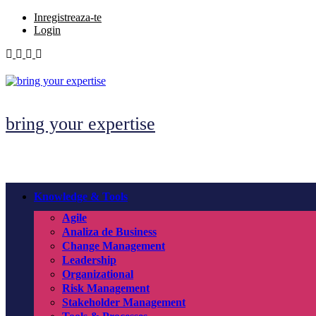
Skip
Inregistreaza-te
to
Login
content
bring your expertise
Knowledge & Tools
Agile
Analiza de Business
Change Management
Leadership
Organizational
Risk Management
Stakeholder Management