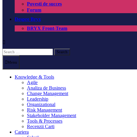
Povesti de succes
Forum
Despre Bryx
BRYX Front-Team
Search
for:
Menu
Knowledge & Tools
Agile
Analiza de Business
Change Management
Leadership
Organizational
Risk Management
Stakeholder Management
Tools & Processes
Recenzii Carti
Cariera