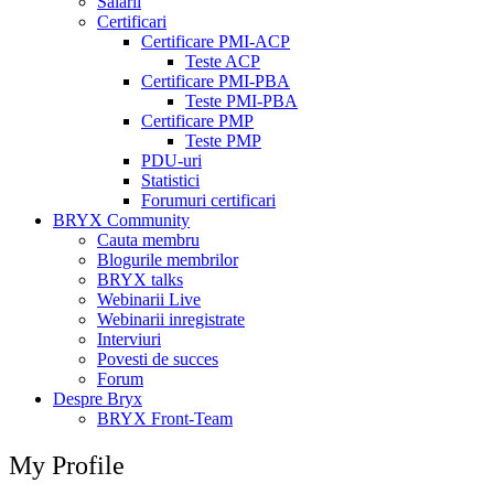
Salarii
Certificari
Certificare PMI-ACP
Teste ACP
Certificare PMI-PBA
Teste PMI-PBA
Certificare PMP
Teste PMP
PDU-uri
Statistici
Forumuri certificari
BRYX Community
Cauta membru
Blogurile membrilor
BRYX talks
Webinarii Live
Webinarii inregistrate
Interviuri
Povesti de succes
Forum
Despre Bryx
BRYX Front-Team
My Profile