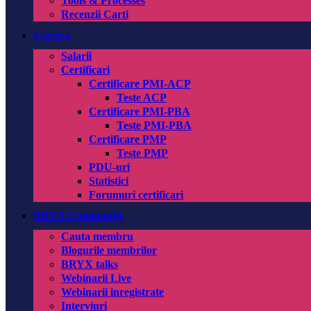
Tools & Processes
Recenzii Carti
Cariera
Salarii
Certificari
Certificare PMI-ACP
Teste ACP
Certificare PMI-PBA
Teste PMI-PBA
Certificare PMP
Teste PMP
PDU-uri
Statistici
Forumuri certificari
BRYX Community
Cauta membru
Blogurile membrilor
BRYX talks
Webinarii Live
Webinarii inregistrate
Interviuri