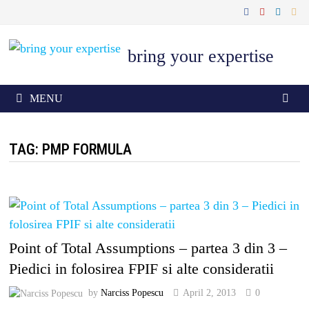
Skip
to
content
bring your expertise
MENU
TAG: PMP FORMULA
Point of Total Assumptions – partea 3 din 3 –
Piedici in folosirea FPIF si alte consideratii
by
Narciss Popescu
April 2, 2013
0