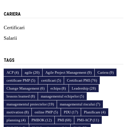
CARIERA
Certificari
Salarii
TAGS
ACP
(4)
agile
(20)
Agile Project Management
(9)
Cariera
(9)
certificare PMP
(5)
certificari
(5)
Certificari PMI
(76)
Change Management
(6)
echipa
(8)
Leadership
(28)
lessons learned
(8)
managementul echipelor
(5)
managementul proiectelor
(19)
managementul riscului
(7)
motivation
(8)
online PMP
(5)
PDU
(17)
Planificare
(4)
planning
(4)
PMBOK
(12)
PMI
(68)
PMI-ACP
(11)