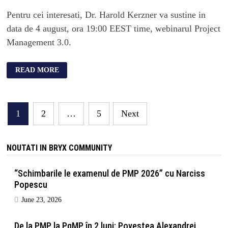
Pentru cei interesati, Dr. Harold Kerzner va sustine in
data de 4 august, ora 19:00 EEST time, webinarul Project
Management 3.0.
READ MORE
Posts
1
2
…
5
Next
navigation
NOUTATI IN BRYX COMMUNITY
“Schimbarile le examenul de PMP 2026” cu Narciss
Popescu
June 23, 2026
De la PMP la PgMP în 2 luni: Povestea Alexandrei