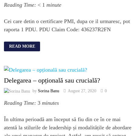
Reading Time:
< 1
minute
Cei care detin o certificare PMI, dupa ce il urmaresc, pot
raporta 1 PDU. PDU Claim Code: 436237R2FN
READ MORE
Delegarea – opțională sau crucială?
by
Sorina Banu
August 27, 2020
0
Reading Time:
3
minutes
În ultima perioadă am început să fiu din ce în ce mai
atentă la stilurile de leadership și modalitățile de abordare
ale unui manager de proiect. Astfel, am reușit să extrag