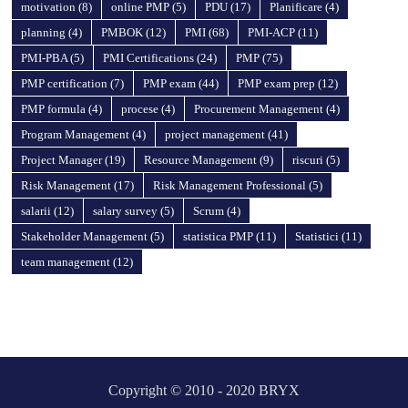
motivation
(8)
online PMP
(5)
PDU
(17)
Planificare
(4)
planning
(4)
PMBOK
(12)
PMI
(68)
PMI-ACP
(11)
PMI-PBA
(5)
PMI Certifications
(24)
PMP
(75)
PMP certification
(7)
PMP exam
(44)
PMP exam prep
(12)
PMP formula
(4)
procese
(4)
Procurement Management
(4)
Program Management
(4)
project management
(41)
Project Manager
(19)
Resource Management
(9)
riscuri
(5)
Risk Management
(17)
Risk Management Professional
(5)
salarii
(12)
salary survey
(5)
Scrum
(4)
Stakeholder Management
(5)
statistica PMP
(11)
Statistici
(11)
team management
(12)
Copyright © 2010 - 2020 BRYX