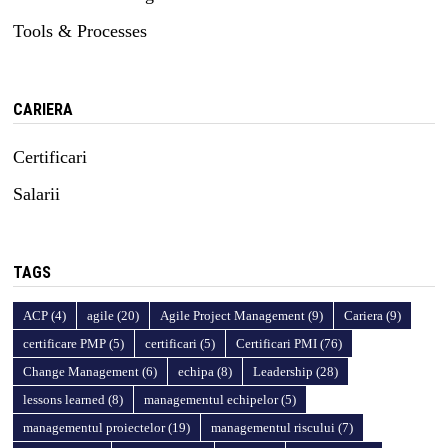
Tools & Processes
CARIERA
Certificari
Salarii
TAGS
ACP
(4)
agile
(20)
Agile Project Management
(9)
Cariera
(9)
certificare PMP
(5)
certificari
(5)
Certificari PMI
(76)
Change Management
(6)
echipa
(8)
Leadership
(28)
lessons learned
(8)
managementul echipelor
(5)
managementul proiectelor
(19)
managementul riscului
(7)