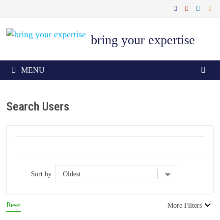
Skip
to
content
bring your expertise
MENU
Search Users
Sort by
Reset
More Filters