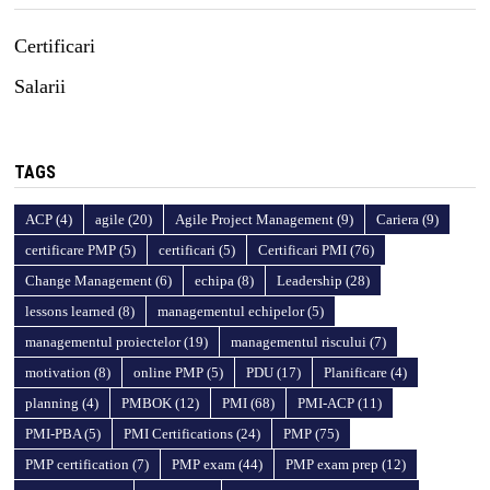
Certificari
Salarii
TAGS
ACP
(4)
agile
(20)
Agile Project Management
(9)
Cariera
(9)
certificare PMP
(5)
certificari
(5)
Certificari PMI
(76)
Change Management
(6)
echipa
(8)
Leadership
(28)
lessons learned
(8)
managementul echipelor
(5)
managementul proiectelor
(19)
managementul riscului
(7)
motivation
(8)
online PMP
(5)
PDU
(17)
Planificare
(4)
planning
(4)
PMBOK
(12)
PMI
(68)
PMI-ACP
(11)
PMI-PBA
(5)
PMI Certifications
(24)
PMP
(75)
PMP certification
(7)
PMP exam
(44)
PMP exam prep
(12)