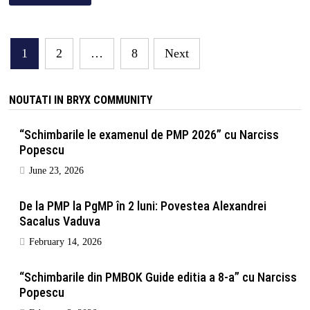
Posts
1
2
…
8
Next
navigation
NOUTATI IN BRYX COMMUNITY
“Schimbarile le examenul de PMP 2026” cu Narciss
Popescu
June 23, 2026
De la PMP la PgMP în 2 luni: Povestea Alexandrei
Sacalus Vaduva
February 14, 2026
“Schimbarile din PMBOK Guide editia a 8-a” cu Narciss
Popescu