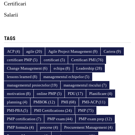
Certificari
Salarii
TAGS
ACP
(4)
agile
(20)
Agile Project Management
(9)
Cariera
(9)
certificare PMP
(5)
certificari
(5)
Certificari PMI
(76)
Change Management
(6)
echipa
(8)
Leadership
(28)
lessons learned
(8)
managementul echipelor
(5)
managementul proiectelor
(19)
managementul riscului
(7)
motivation
(8)
online PMP
(5)
PDU
(17)
Planificare
(4)
planning
(4)
PMBOK
(12)
PMI
(68)
PMI-ACP
(11)
PMI-PBA
(5)
PMI Certifications
(24)
PMP
(75)
PMP certification
(7)
PMP exam
(44)
PMP exam prep
(12)
PMP formula
(4)
procese
(4)
Procurement Management
(4)