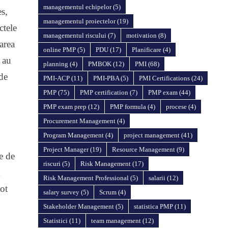
managementul echipelor
(5)
es,
managementul proiectelor
(19)
ctele
managementul riscului
(7)
motivation
(8)
area
online PMP
(5)
PDU
(17)
Planificare
(4)
 au
planning
(4)
PMBOK
(12)
PMI
(68)
 de
PMI-ACP
(11)
PMI-PBA
(5)
PMI Certifications
(24)
PMP
(75)
PMP certification
(7)
PMP exam
(44)
PMP exam prep
(12)
PMP formula
(4)
procese
(4)
Procurement Management
(4)
Program Management
(4)
project management
(41)
Project Manager
(19)
Resource Management
(9)
te de
riscuri
(5)
Risk Management
(17)
m
Risk Management Professional
(5)
salarii
(12)
ot
salary survey
(5)
Scrum
(4)
Stakeholder Management
(5)
statistica PMP
(11)
Statistici
(11)
team management
(12)