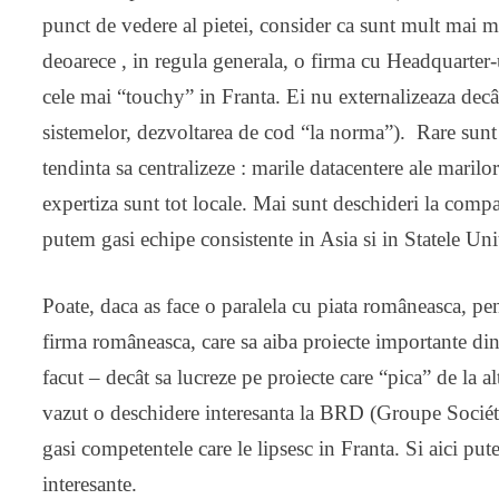
punct de vedere al pietei, consider ca sunt mult mai m
deoarece , in regula generala, o firma cu Headquarter-u
cele mai “touchy” in Franta. Ei nu externalizeaza decâ
sistemelor, dezvoltarea de cod “la norma”). Rare sunt 
tendinta sa centralizeze : marile datacentere ale mar
expertiza sunt tot locale. Mai sunt deschideri la comp
putem gasi echipe consistente in Asia si in Statele Uni
Poate, daca as face o paralela cu piata româneasca, pe
firma româneasca, care sa aiba proiecte importante din 
facut – decât sa lucreze pe proiecte care “pica” de la a
vazut o deschidere interesanta la BRD (Groupe Socié
gasi competentele care le lipsesc in Franta. Si aici pu
interesante.