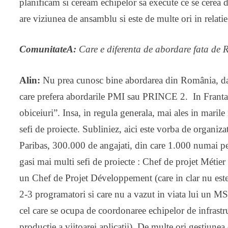
planificam si ceream echipelor sa execute ce se cerea 
are viziunea de ansamblu si este de multe ori in relat
ComunitateA:
Care e diferenta de abordare fata d
Alin:
Nu prea cunosc bine abordarea din România, dar
care prefera abordarile PMI sau PRINCE 2. In Franta, 
obiceiuri”. Insa, in regula generala, mai ales in marile 
sefi de proiecte. Subliniez, aici este vorba de organiz
Paribas, 300.000 de angajati, din care 1.000 numai pe 
gasi mai multi sefi de proiecte : Chef de projet Métie
un Chef de Projet Développement (care in clar nu est
2-3 programatori si care nu a vazut in viata lui un 
cel care se ocupa de coordonaree echipelor de infrast
productie a viitoarei aplicatii). De multe ori gestiunea