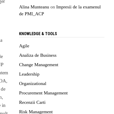
ger
Alina Munteanu
on
Impresii de la examenul
de PMI_ACP
KNOWLEDGE & TOOLS
na
Agile
Analiza de Business
de
NP
Change Management
putem
Leadership
MOA,
Organizational
 de
Procurement Management
n,
Recenzii Carti
 in
Risk Management
 mult