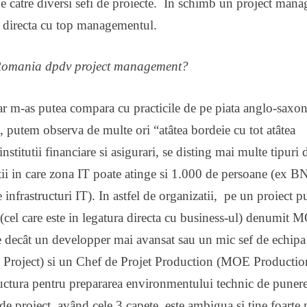
de catre diversi sefi de proiecte. In schimb un project mana
ie directa cu top managementul.
e Romania dpdv project management?
 m-as putea compara cu practicile de pe piata anglo-saxo
putem observa de multe ori “atâtea bordeie cu tot atâtea
institutii financiare si asigurari, se disting mai multe tipuri 
atii in care zona IT poate atinge si 1.000 de persoane (ex B
infrastructuri IT). In astfel de organizatii, pe un proiect 
r (cel care este in legatura directa cu business-ul) denumit 
e decât un developper mai avansat sau un mic sef de echipa
MS Project) si un Chef de Projet Production (MOE Productio
ructura pentru prepararea environmentului technic de punere
 de proiect, având cele 3 capete, este ambigua si tine foarte