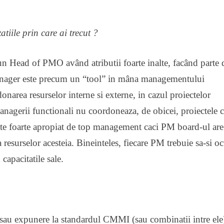
tiile prin care ai trecut ?
n Head of PMO având atributii foarte inalte, facând parte 
Manager este precum un “tool” in mâna managementului
donarea resurselor interne si externe, in cazul proiectelor
nagerii functionali nu coordoneaza, de obicei, proiectele c
te foarte apropiat de top management caci PM board-ul are
resurselor acesteia. Bineinteles, fiecare PM trebuie sa-si o
 capacitatile sale.
au expunere la standardul CMMI (sau combinatii intre ele