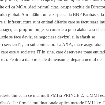
ulte ori ca MOA (deci primul citat) ocupa pozitie de Directo
ngului global. Am intâlnit un caz special la BNP Paribas si la
i Infrastructura sunt entitati diferite care se factureaza int
Manager, cu propriul buget si considera pe cealalta ca si clien
ctie se face deviz, se negociaza devizul si la sfârsit se
ari servicii IT, un subcontractor. La AXA, mare asigurator
 este o societate IT in sine, care deserveste toate entitati
.). Pentru a da o idee de dimensiune, departamentul de
pândeste din ce in ce mai mult PMI si PRINCE 2. CMMI est
Paribas). Iar firmele multinationale aplica metode PMI like. 