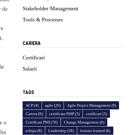
Stakeholder Management
r de
Tools & Processes
re
t,
CARIERA
Certificari
le
Salarii
TAGS
ACP
(4)
agile
(20)
Agile Project Management
(9)
Cariera
(9)
certificare PMP
(5)
certificari
(5)
e o
Certificari PMI
(76)
Change Management
(6)
echipa
(8)
Leadership
(28)
lessons learned
(8)
Din