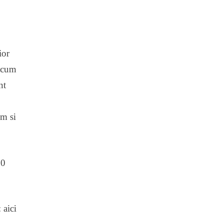
ior
 acum
nt
em si
00
: aici