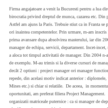
Firma angajatoare a venit la Bucuresti pentru a lua dire
birocratia privind dreptul de munca, cazarea etc. Din
Astfel am ajuns la Paris. Trebuie stiut ca in Franta s
ori inaintea competentelor. Prin urmare, m-am inscris
prima avansare dupa absolvirea masterului, iar din 200
manager de echipa, servicii, departament. Incet-incet,
a aloca tot timpul activitatii de manager. Din 2004 n-
de exemplu. M-au trimis si la diverse cursuri de man
decât 2 optiuni : project manager ori manager function
repede, din acelasi motiv indicat anterior : diplomele
Mines etc.) si chiar si relatiile. De aceea, in moment
oportunitati, am preferat filiera Project Management. 
organizatii matriceale puternice : ca si manager de de