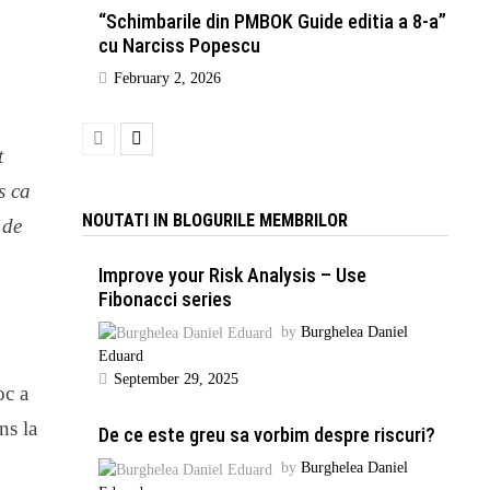
“Schimbarile din PMBOK Guide editia a 8-a”
cu Narciss Popescu
February 2, 2026
t
s ca
NOUTATI IN BLOGURILE MEMBRILOR
 de
Improve your Risk Analysis – Use
Fibonacci series
by
Burghelea Daniel
Eduard
September 29, 2025
oc a
ns la
De ce este greu sa vorbim despre riscuri?
by
Burghelea Daniel