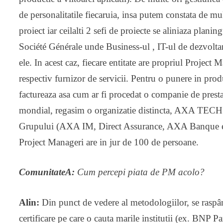
de personalitatile fiecaruia, insa putem constata de m
proiect iar ceilalti 2 sefi de proiecte se aliniaza plani
Société Générale unde Business-ul , IT-ul de dezvoltare s
ele. In acest caz, fiecare entitate are propriul Project 
respectiv furnizor de servicii. Pentru o punere in produ
factureaza asa cum ar fi procedat o companie de prest
mondial, regasim o organizatie distincta, AXA TECH care
Grupului (AXA IM, Direct Assurance, AXA Banque etc
Project Manageri are in jur de 100 de persoane.
ComunitateA:
Cum percepi piata de PM acolo?
Alin:
Din punct de vedere al metodologiilor, se ras
certificare pe care o cauta marile institutii (ex. BNP 