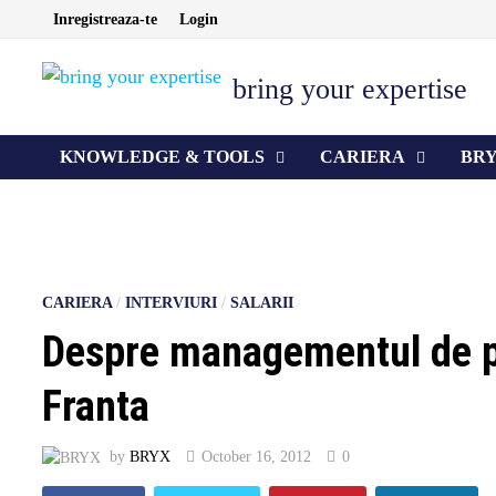
Skip
Inregistreaza-te
Login
to
content
bring your expertise
KNOWLEDGE & TOOLS
CARIERA
BR
CARIERA
/
INTERVIURI
/
SALARII
Despre managementul de proi
Franta
by
BRYX
October 16, 2012
0