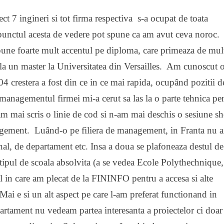
ct 7 ingineri si tot firma respectiva s-a ocupat de toata
 punctul acesta de vedere pot spune ca am avut ceva noroc.
e pune foarte mult accentul pe diploma, care primeaza de mul
 la un master la Universitatea din Versailles. Am cunoscut 
4 crestera a fost din ce in ce mai rapida, ocupând pozitii d
 managementul firmei mi-a cerut sa las la o parte tehnica pe
am mai scris o linie de cod si n-am mai deschis o sesiune sh
agement. Luând-o pe filiera de management, in Franta nu a
al, de departament etc. Insa a doua se plafoneaza destul de
, tipul de scoala absolvita (a se vedea Ecole Polythechnique,
ul in care am plecat de la FININFO pentru a accesa si alte
Mai e si un alt aspect pe care l-am preferat functionand in
partament nu vedeam partea interesanta a proiectelor ci doar