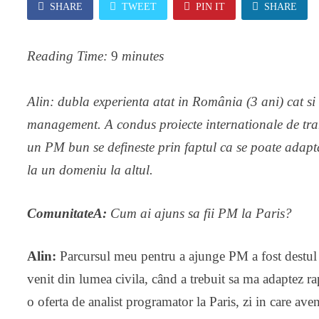
SHARE
TWEET
PIN IT
SHARE
Reading Time:
9
minutes
Alin: dubla experienta atat in România (3 ani) cat si
management. A condus proiecte internationale de tran
un PM bun se defineste prin faptul ca se poate adapta
la un domeniu la altul.
ComunitateA:
Cum ai ajuns sa fii PM la Paris?
Alin:
Parcursul meu pentru a ajunge PM a fost destul d
venit din lumea civila, când a trebuit sa ma adaptez r
o oferta de analist programator la Paris, zi in care ave