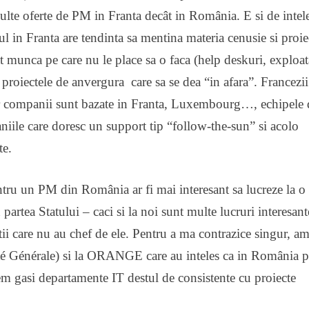
ulte oferte de PM in Franta decât in România. E si de intel
l in Franta are tendinta sa mentina materia cenusie si proie
t munca pe care nu le place sa o faca (help deskuri, exploat
proiectele de anvergura care sa se dea “in afara”. Francezii
ilor companii sunt bazate in Franta, Luxembourg…, echipele
aniile care doresc un support tip “follow-the-sun” si acolo
te.
ntru un PM din România ar fi mai interesant sa lucreze la o
partea Statului – caci si la noi sunt multe lucruri interesan
ltii care nu au chef de ele. Pentru a ma contrazice singur, a
té Générale) si la ORANGE care au inteles ca in România p
tem gasi departamente IT destul de consistente cu proiecte