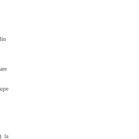
din
are
cupe
) la