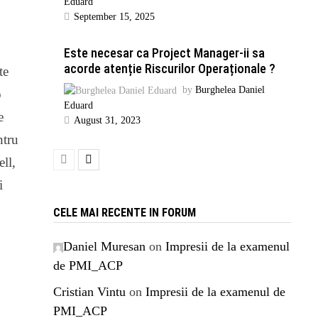
Eduard
September 15, 2025
Este necesar ca Project Manager-ii sa
acorde atenție Riscurilor Operaționale ?
te
by
Burghelea Daniel
o
Eduard
e
August 31, 2023
ntru
ell,
i
CELE MAI RECENTE IN FORUM
Daniel Muresan
on
Impresii de la examenul
de PMI_ACP
Cristian Vintu
on
Impresii de la examenul de
PMI_ACP