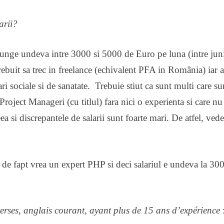
arii?
unge undeva intre 3000 si 5000 de Euro pe luna (intre jun
trebuit sa trec in freelance (echivalent PFA in România) iar
 sociale si de sanatate. Trebuie stiut ca sunt multi care su
Project Manageri (cu titlul) fara nici o experienta si care nu
a si discrepantele de salarii sunt foarte mari. De atfel, ved
a de fapt vrea un expert PHP si deci salariul e undeva la 30
erses, anglais courant, ayant plus de 15 ans d’expérience