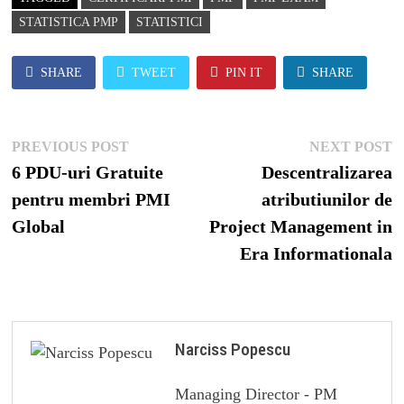
STATISTICA PMP
STATISTICI
SHARE
TWEET
PIN IT
SHARE
Post
Previous
N
PREVIOUS POST
NEXT POST
navigation
post:
p
6 PDU-uri Gratuite
Descentralizarea
pentru membri PMI
atributiunilor de
Global
Project Management in
Era Informationala
Narciss Popescu
Managing Director - PM