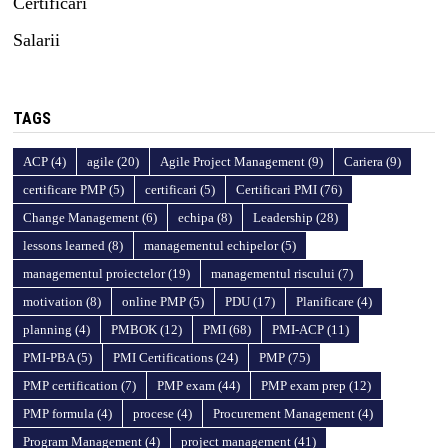
Certificari
Salarii
TAGS
ACP
(4)
agile
(20)
Agile Project Management
(9)
Cariera
(9)
certificare PMP
(5)
certificari
(5)
Certificari PMI
(76)
Change Management
(6)
echipa
(8)
Leadership
(28)
lessons learned
(8)
managementul echipelor
(5)
managementul proiectelor
(19)
managementul riscului
(7)
motivation
(8)
online PMP
(5)
PDU
(17)
Planificare
(4)
planning
(4)
PMBOK
(12)
PMI
(68)
PMI-ACP
(11)
PMI-PBA
(5)
PMI Certifications
(24)
PMP
(75)
PMP certification
(7)
PMP exam
(44)
PMP exam prep
(12)
PMP formula
(4)
procese
(4)
Procurement Management
(4)
Program Management
(4)
project management
(41)