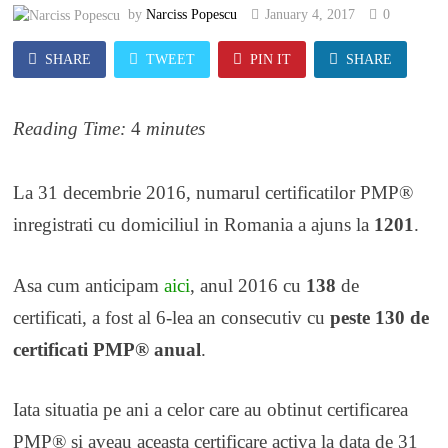
by
Narciss Popescu
January 4, 2017
0
SHARE
TWEET
PIN IT
SHARE
Reading Time:
4
minutes
La 31 decembrie 2016, numarul certificatilor PMP®
inregistrati cu domiciliul in Romania a ajuns la
1201
.
Asa cum anticipam
aici
, anul 2016 cu
138
de
certificati, a fost al 6-lea an consecutiv cu
peste 130 de
certificati PMP® anual
.
Iata situatia pe ani a celor care au obtinut certificarea
PMP® si aveau aceasta certificare activa la data de 31