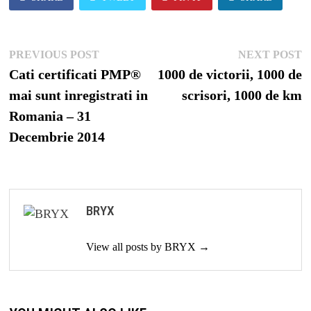
Post
Previous
N
PREVIOUS POST
NEXT POST
navigation
post:
p
Cati certificati PMP®
1000 de victorii, 1000 de
mai sunt inregistrati in
scrisori, 1000 de km
Romania – 31
Decembrie 2014
BRYX
View all posts by BRYX →