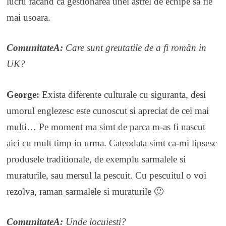
lucru facand ca gestionarea unei astfel de echipe sa fie
mai usoara.
ComunitateA:
Care sunt greutatile de a fi român in
UK?
George:
Exista diferente culturale cu siguranta, desi
umorul englezesc este cunoscut si apreciat de cei mai
multi… Pe moment ma simt de parca m-as fi nascut
aici cu mult timp in urma. Cateodata simt ca-mi lipsesc
produsele traditionale, de exemplu sarmalele si
muraturile, sau mersul la pescuit. Cu pescuitul o voi
rezolva, raman sarmalele si muraturile 🙂
ComunitateA:
Unde locuiesti?