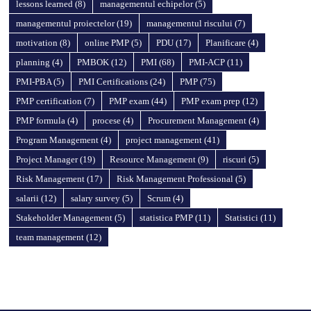
lessons learned
(8)
managementul echipelor
(5)
managementul proiectelor
(19)
managementul riscului
(7)
motivation
(8)
online PMP
(5)
PDU
(17)
Planificare
(4)
planning
(4)
PMBOK
(12)
PMI
(68)
PMI-ACP
(11)
PMI-PBA
(5)
PMI Certifications
(24)
PMP
(75)
PMP certification
(7)
PMP exam
(44)
PMP exam prep
(12)
PMP formula
(4)
procese
(4)
Procurement Management
(4)
Program Management
(4)
project management
(41)
Project Manager
(19)
Resource Management
(9)
riscuri
(5)
Risk Management
(17)
Risk Management Professional
(5)
salarii
(12)
salary survey
(5)
Scrum
(4)
Stakeholder Management
(5)
statistica PMP
(11)
Statistici
(11)
team management
(12)