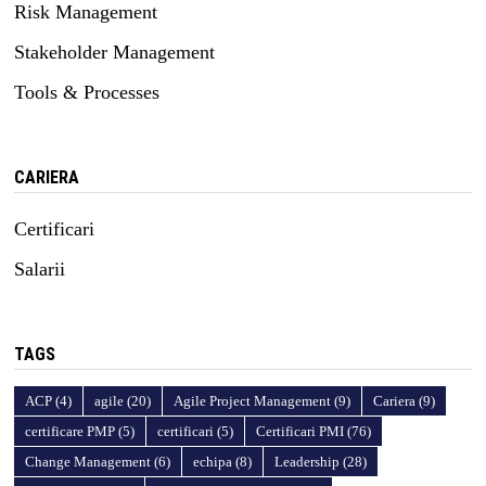
Risk Management
Stakeholder Management
Tools & Processes
CARIERA
Certificari
Salarii
TAGS
ACP
(4)
agile
(20)
Agile Project Management
(9)
Cariera
(9)
certificare PMP
(5)
certificari
(5)
Certificari PMI
(76)
Change Management
(6)
echipa
(8)
Leadership
(28)