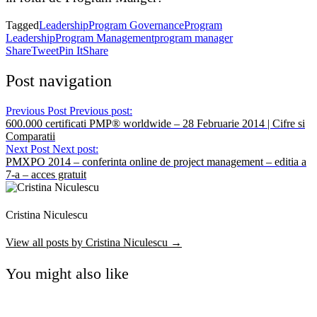
Tagged
Leadership
Program Governance
Program
Leadership
Program Management
program manager
Share
Tweet
Pin It
Share
Post navigation
Previous Post
Previous post:
600.000 certificati PMP® worldwide – 28 Februarie 2014 | Cifre si
Comparatii
Next Post
Next post:
PMXPO 2014 – conferinta online de project management – editia a
7-a – acces gratuit
Cristina Niculescu
View all posts by Cristina Niculescu →
You might also like