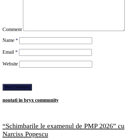
Comment
Name
*
Email
*
Website
noutati in bryx community
“Schimbarile le examenul de PMP 2026” cu
Narciss Popescu