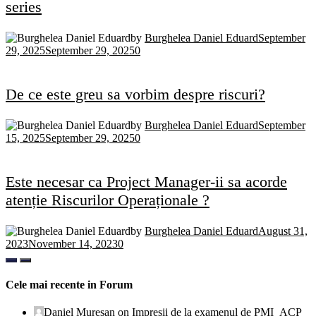
series
by
Burghelea Daniel Eduard
September
29, 2025
September 29, 2025
0
De ce este greu sa vorbim despre riscuri?
by
Burghelea Daniel Eduard
September
15, 2025
September 29, 2025
0
Este necesar ca Project Manager-ii sa acorde
atenție Riscurilor Operaționale ?
by
Burghelea Daniel Eduard
August 31,
2023
November 14, 2023
0
Cele mai recente in Forum
Daniel Muresan
on
Impresii de la examenul de PMI_ACP