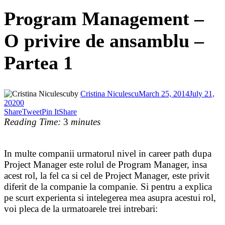
Program Management –
O privire de ansamblu –
Partea 1
by
Cristina Niculescu
March 25, 2014
July 21,
2020
0
Share
Tweet
Pin It
Share
Reading Time:
3
minutes
In multe companii urmatorul nivel in career path dupa
Project Manager este rolul de Program Manager, insa
acest rol, la fel ca si cel de Project Manager, este privit
diferit de la companie la companie. Si pentru a explica
pe scurt experienta si intelegerea mea asupra acestui rol,
voi pleca de la urmatoarele trei intrebari: