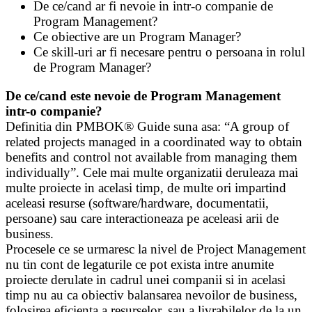
De ce/cand ar fi nevoie in intr-o companie de
Program Management?
Ce obiective are un Program Manager?
Ce skill-uri ar fi necesare pentru o persoana in rolul
de Program Manager?
De ce/cand este nevoie de Program Management
intr-o companie?
Definitia din PMBOK® Guide suna asa: “A group of
related projects managed in a coordinated way to obtain
benefits and control not available from managing them
individually”. Cele mai multe organizatii deruleaza mai
multe proiecte in acelasi timp, de multe ori impartind
aceleasi resurse (software/hardware, documentatii,
persoane) sau care interactioneaza pe aceleasi arii de
business.
Procesele ce se urmaresc la nivel de Project Management
nu tin cont de legaturile ce pot exista intre anumite
proiecte derulate in cadrul unei companii si in acelasi
timp nu au ca obiectiv balansarea nevoilor de business,
folosirea eficienta a resurselor, sau a livrabilelor de la un