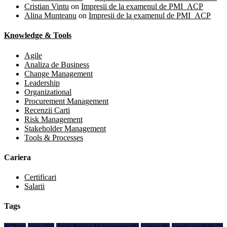
Cristian Vintu
on
Impresii de la examenul de PMI_ACP
Alina Munteanu
on
Impresii de la examenul de PMI_ACP
Knowledge & Tools
Agile
Analiza de Business
Change Management
Leadership
Organizational
Procurement Management
Recenzii Carti
Risk Management
Stakeholder Management
Tools & Processes
Cariera
Certificari
Salarii
Tags
ACP
(4)
agile
(20)
Agile Project Management
(9)
Cariera
(9)
certificare PMP
(5)