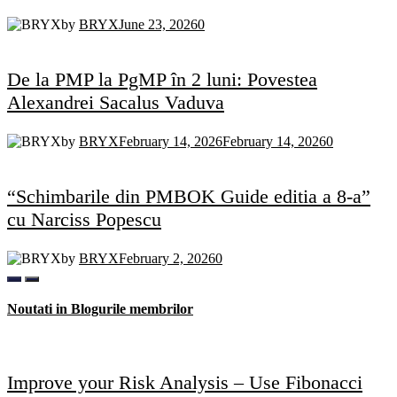
by
BRYX
June 23, 2026
0
De la PMP la PgMP în 2 luni: Povestea
Alexandrei Sacalus Vaduva
by
BRYX
February 14, 2026
February 14, 2026
0
“Schimbarile din PMBOK Guide editia a 8-a”
cu Narciss Popescu
by
BRYX
February 2, 2026
0
Noutati in Blogurile membrilor
Improve your Risk Analysis – Use Fibonacci