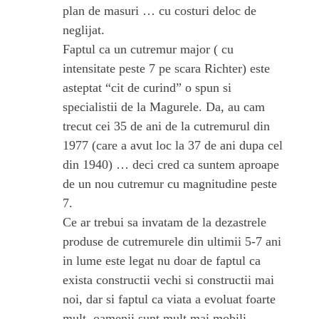
plan de masuri … cu costuri deloc de
neglijat.
Faptul ca un cutremur major ( cu
intensitate peste 7 pe scara Richter) este
asteptat “cit de curind” o spun si
specialistii de la Magurele. Da, au cam
trecut cei 35 de ani de la cutremurul din
1977 (care a avut loc la 37 de ani dupa cel
din 1940) … deci cred ca suntem aproape
de un nou cutremur cu magnitudine peste
7.
Ce ar trebui sa invatam de la dezastrele
produse de cutremurele din ultimii 5-7 ani
in lume este legat nu doar de faptul ca
exista constructii vechi si constructii mai
noi, dar si faptul ca viata a evoluat foarte
mult, oamenii sunt mult mai mobili