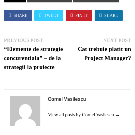
SHARE
TWEET
PIN IT
SHARE
Post
Previous
N
PREVIOUS POST
NEXT POST
navigation
post:
p
“Elemente de strategie
Cat trebuie platit un
concurentiala” – de la
Project Manager?
strategii la proiecte
Cornel Vasilescu
View all posts by Cornel Vasilescu →