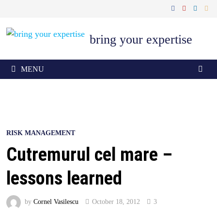
Skip
to
content
bring your expertise
MENU
RISK MANAGEMENT
Cutremurul cel mare –
lessons learned
by
Cornel Vasilescu
October 18, 2012
3