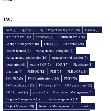
TAGS
ACP
(4)
agile
(20)
Agile Project Management
(9)
Cariera
(9)
certificare PMP
(5)
certificari
(5)
Certificari PMI
(76)
Change Management
(6)
echipa
(8)
Leadership
(28)
lessons learned
(8)
managementul echipelor
(5)
managementul proiectelor
(19)
managementul riscului
(7)
motivation
(8)
online PMP
(5)
PDU
(17)
Planificare
(4)
planning
(4)
PMBOK
(12)
PMI
(68)
PMI-ACP
(11)
PMI-PBA
(5)
PMI Certifications
(24)
PMP
(75)
PMP certification
(7)
PMP exam
(44)
PMP exam prep
(12)
PMP formula
(4)
procese
(4)
Procurement Management
(4)
Program Management
(4)
project management
(41)
Project Manager
(19)
Resource Management
(9)
riscuri
(5)