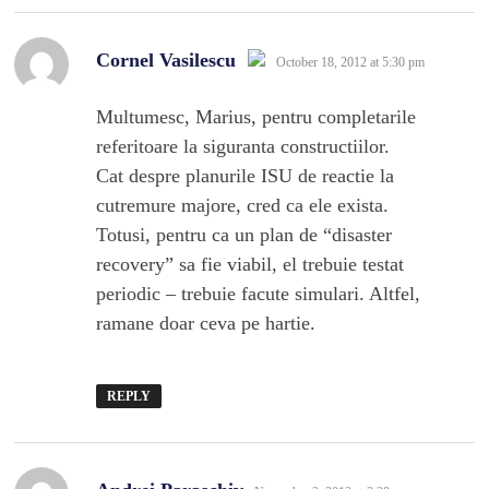
says:
Cornel Vasilescu
October 18, 2012 at 5:30 pm
The Real Person Badge!
Anti-Spam by CleanTalk
Multumesc, Marius, pentru completarile
referitoare la siguranta constructiilor.
Cat despre planurile ISU de reactie la
cutremure majore, cred ca ele exista.
Totusi, pentru ca un plan de “disaster
recovery” sa fie viabil, el trebuie testat
periodic – trebuie facute simulari. Altfel,
ramane doar ceva pe hartie.
REPLY
says: