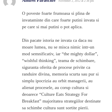
Andrei Paraschiv
November 2, 2012 at 2:38 pm
O poveste foarte frumoasa si plina de
invataminte din care foarte putini invata si
pe care si mai putini o pot aplica.
Din pacate istoria ne invata ca daca nu
moare lumea, nu se misca nimic intr-un
mod semnificativ, iar “the mighty dollar”,
“wishful thinking”, teama de schimbare,
siguranta oferita de procese privite ca
randuire divina, memoria scurta sau pur si
simplu ipocrizia au orbit managerii, au
alienat procesele, au corup cultura si
deoarece “Culture Eats Strategy For
Breakfast” majoritatea strategiilor destinate
sa schimbe cultura sunt sortite pierii.