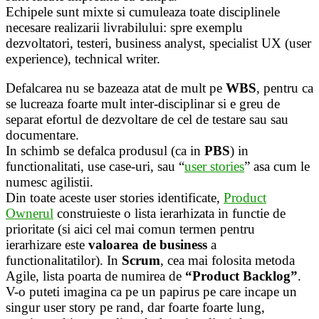
Echipele sunt mixte si cumuleaza toate disciplinele
necesare realizarii livrabilului: spre exemplu
dezvoltatori, testeri, business analyst, specialist UX (user
experience), technical writer.
Defalcarea nu se bazeaza atat de mult pe
WBS
, pentru ca
se lucreaza foarte mult inter-disciplinar si e greu de
separat efortul de dezvoltare de cel de testare sau sau
documentare.
In schimb se defalca produsul (ca in
PBS
) in
functionalitati, use case-uri, sau “
user stories
” asa cum le
numesc agilistii.
Din toate aceste user stories identificate,
Product
Ownerul
construieste o lista ierarhizata in functie de
prioritate (si aici cel mai comun termen pentru
ierarhizare este
valoarea de business
a
functionalitatilor). In
Scrum
, cea mai folosita metoda
Agile, lista poarta de numirea de
“Product Backlog”
.
V-o puteti imagina ca pe un papirus pe care incape un
singur user story pe rand, dar foarte foarte lung,