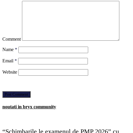
Comment
Name
*
Email
*
Website
noutati in bryx community
“Schimbarile le examenul de PMP 2026” cu