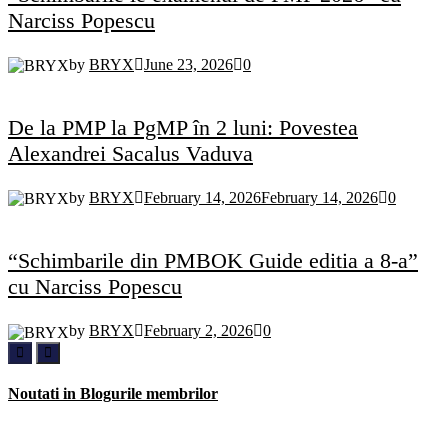
Narciss Popescu
by
BRYX
June 23, 2026
0
De la PMP la PgMP în 2 luni: Povestea
Alexandrei Sacalus Vaduva
by
BRYX
February 14, 2026
February 14, 2026
0
“Schimbarile din PMBOK Guide editia a 8-a”
cu Narciss Popescu
by
BRYX
February 2, 2026
0
Noutati in Blogurile membrilor