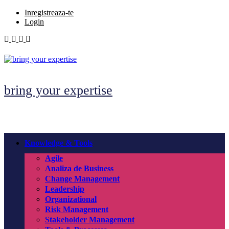
Skip
Inregistreaza-te
to
Login
content
bring your expertise
Knowledge & Tools
Agile
Analiza de Business
Change Management
Leadership
Organizational
Risk Management
Stakeholder Management