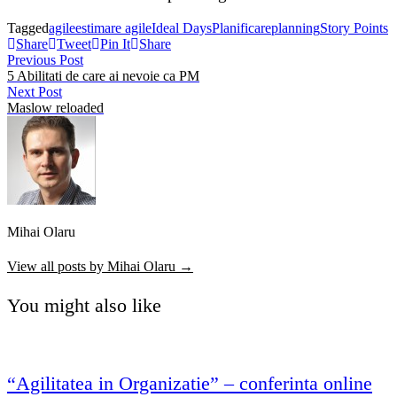
Tagged
agile
estimare agile
Ideal Days
Planificare
planning
Story Points
Share
Tweet
Pin It
Share
Post
Previous
Previous Post
post:
5 Abilitati de care ai nevoie ca PM
navigation
Next
Next Post
post:
Maslow reloaded
Mihai Olaru
View all posts by Mihai Olaru →
You might also like
“Agilitatea in Organizatie” – conferinta online