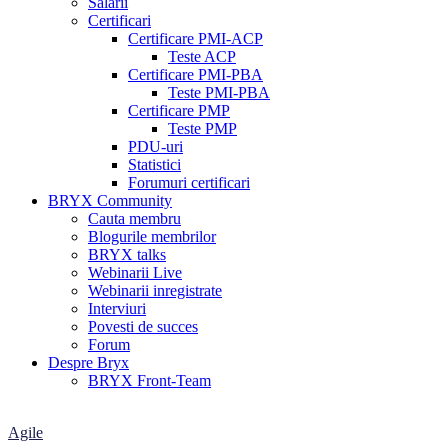
Salarii
Certificari
Certificare PMI-ACP
Teste ACP
Certificare PMI-PBA
Teste PMI-PBA
Certificare PMP
Teste PMP
PDU-uri
Statistici
Forumuri certificari
BRYX Community
Cauta membru
Blogurile membrilor
BRYX talks
Webinarii Live
Webinarii inregistrate
Interviuri
Povesti de succes
Forum
Despre Bryx
BRYX Front-Team
Agile