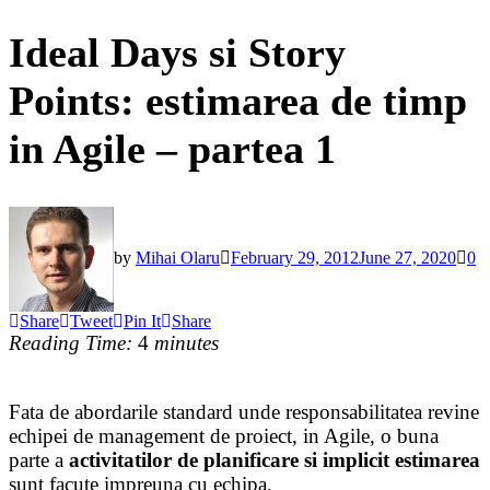
Ideal Days si Story
Points: estimarea de timp
in Agile – partea 1
by
Mihai Olaru
February 29, 2012
June 27, 2020
0
Share
Tweet
Pin It
Share
Reading Time:
4
minutes
Fata de abordarile standard unde responsabilitatea revine
echipei de management de proiect, in Agile, o buna
parte a
activitatilor de planificare si implicit estimarea
sunt facute impreuna cu echipa.