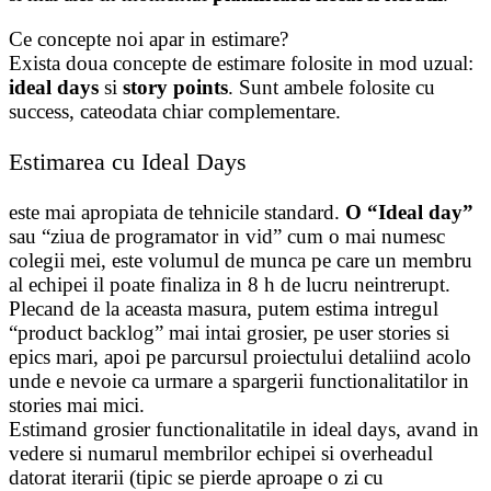
Ce concepte noi apar in estimare?
Exista doua concepte de estimare folosite in mod uzual:
ideal days
si
story points
. Sunt ambele folosite cu
success, cateodata chiar complementare.
Estimarea cu Ideal Days
este mai apropiata de tehnicile standard.
O “Ideal day”
sau “ziua de programator in vid” cum o mai numesc
colegii mei, este volumul de munca pe care un membru
al echipei il poate finaliza in 8 h de lucru neintrerupt.
Plecand de la aceasta masura, putem estima intregul
“product backlog” mai intai grosier, pe user stories si
epics mari, apoi pe parcursul proiectului detaliind acolo
unde e nevoie ca urmare a spargerii functionalitatilor in
stories mai mici.
Estimand grosier functionalitatile in ideal days, avand in
vedere si numarul membrilor echipei si overheadul
datorat iterarii (tipic se pierde aproape o zi cu