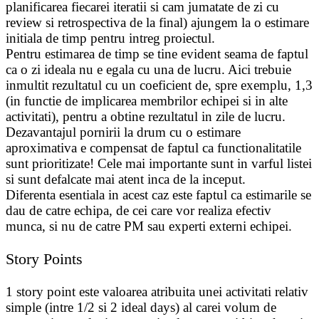
planificarea fiecarei iteratii si cam jumatate de zi cu
review si retrospectiva de la final) ajungem la o estimare
initiala de timp pentru intreg proiectul.
Pentru estimarea de timp se tine evident seama de faptul
ca o zi ideala nu e egala cu una de lucru. Aici trebuie
inmultit rezultatul cu un coeficient de, spre exemplu, 1,3
(in functie de implicarea membrilor echipei si in alte
activitati), pentru a obtine rezultatul in zile de lucru.
Dezavantajul pornirii la drum cu o estimare
aproximativa e compensat de faptul ca functionalitatile
sunt prioritizate! Cele mai importante sunt in varful listei
si sunt defalcate mai atent inca de la inceput.
Diferenta esentiala in acest caz este faptul ca estimarile se
dau de catre echipa, de cei care vor realiza efectiv
munca, si nu de catre PM sau experti externi echipei.
Story Points
1 story point este valoarea atribuita unei activitati relativ
simple (intre 1/2 si 2 ideal days) al carei volum de