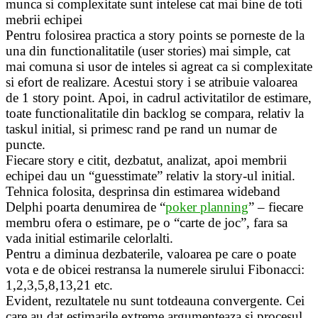
munca si complexitate sunt intelese cat mai bine de toti
mebrii echipei
Pentru folosirea practica a story points se porneste de la
una din functionalitatile (user stories) mai simple, cat
mai comuna si usor de inteles si agreat ca si complexitate
si efort de realizare. Acestui story i se atribuie valoarea
de 1 story point. Apoi, in cadrul activitatilor de estimare,
toate functionalitatile din backlog se compara, relativ la
taskul initial, si primesc rand pe rand un numar de
puncte.
Fiecare story e citit, dezbatut, analizat, apoi membrii
echipei dau un “guesstimate” relativ la story-ul initial.
Tehnica folosita, desprinsa din estimarea wideband
Delphi poarta denumirea de “
poker planning
” – fiecare
membru ofera o estimare, pe o “carte de joc”, fara sa
vada initial estimarile celorlalti.
Pentru a diminua dezbaterile, valoarea pe care o poate
vota e de obicei restransa la numerele sirului Fibonacci:
1,2,3,5,8,13,21 etc.
Evident, rezultatele nu sunt totdeauna convergente. Cei
care au dat estimarile extreme argumenteaza si procesul