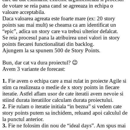
de votare se reia pana cand se agreeaza in echipa o
valoare acceptabila.
Daca valoarea agreata este foarte mare (ex: 20 story
points sau mai mult) se cheama ca am identificat un
“epic”, adica un story care va trebui ulterior defalcat.
Se reia procesul pana la atribuirea unei valori in story
points fiecarei functionalitati din backlog.
Ajungem la sa spunem 500 de Story Points.
Bun, dar cat va dura proiectul? 😉
Avem 3 variante de forecast:
1.
Fie avem o echipa care a mai rulat in proiecte Agile si
stim ca realizeaza o medie de x story points in fiecare
iteratie. Astfel aflam usor de cate iteratii avem nevoie si
stiind durata iteratiilor calculam durata proiectului.
2.
Fie rulam o iteratie initiala “in bezna” si vedem cate
story points putem sa inchidem, reluand apoi calculul de
la punctul anterior.
3.
Fie ne folosim din nou de “ideal days”. Am spus mai