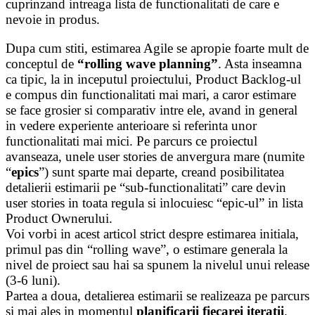
cuprinzand intreaga lista de functionalitati de care e
nevoie in produs.
Dupa cum stiti, estimarea Agile se apropie foarte mult de
conceptul de
“rolling wave planning”
. Asta inseamna
ca tipic, la in inceputul proiectului, Product Backlog-ul
e compus din functionalitati mai mari, a caror estimare
se face grosier si comparativ intre ele, avand in general
in vedere experiente anterioare si referinta unor
functionalitati mai mici. Pe parcurs ce proiectul
avanseaza, unele user stories de anvergura mare (numite
“
epics
”) sunt sparte mai departe, creand posibilitatea
detalierii estimarii pe “sub-functionalitati” care devin
user stories in toata regula si inlocuiesc “epic-ul” in lista
Product Ownerului.
Voi vorbi in acest articol strict despre estimarea initiala,
primul pas din “rolling wave”, o estimare generala la
nivel de proiect sau hai sa spunem la nivelul unui release
(3-6 luni).
Partea a doua, detalierea estimarii se realizeaza pe parcurs
si mai ales in momentul
planificarii fiecarei iteratii
.