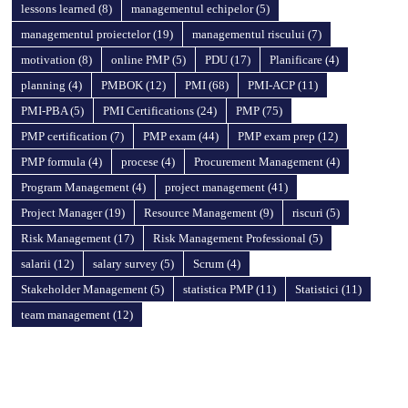
lessons learned
(8)
managementul echipelor
(5)
managementul proiectelor
(19)
managementul riscului
(7)
motivation
(8)
online PMP
(5)
PDU
(17)
Planificare
(4)
planning
(4)
PMBOK
(12)
PMI
(68)
PMI-ACP
(11)
PMI-PBA
(5)
PMI Certifications
(24)
PMP
(75)
PMP certification
(7)
PMP exam
(44)
PMP exam prep
(12)
PMP formula
(4)
procese
(4)
Procurement Management
(4)
Program Management
(4)
project management
(41)
Project Manager
(19)
Resource Management
(9)
riscuri
(5)
Risk Management
(17)
Risk Management Professional
(5)
salarii
(12)
salary survey
(5)
Scrum
(4)
Stakeholder Management
(5)
statistica PMP
(11)
Statistici
(11)
team management
(12)