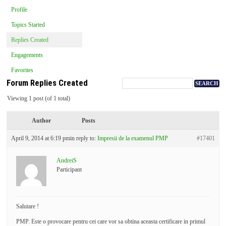
Profile
Topics Started
Replies Created
Engagements
Favorites
Forum Replies Created
Viewing 1 post (of 1 total)
Author
Posts
April 9, 2014 at 6:19 pm
in reply to:
Impresii de la examenul PMP
#17401
AndreiS
Participant
Salutare !
PMP. Este o provocare pentru cei care vor sa obtina aceasta certificare in primul