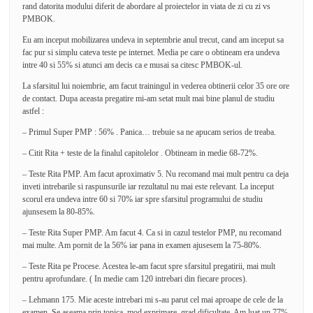
rand datorita modului diferit de abordare al proiectelor in viata de zi cu zi vs
PMBOK.
Eu am inceput mobilizarea undeva in septembrie anul trecut, cand am inceput sa
fac pur si simplu cateva teste pe internet. Media pe care o obtineam era undeva
intre 40 si 55% si atunci am decis ca e musai sa citesc PMBOK-ul.
La sfarsitul lui noiembrie, am facut trainingul in vederea obtinerii celor 35 ore ore
de contact. Dupa aceasta pregatire mi-am setat mult mai bine planul de studiu
astfel :
– Primul Super PMP : 56% . Panica… trebuie sa ne apucam serios de treaba.
– Citit Rita + teste de la finalul capitolelor . Obtineam in medie 68-72%.
– Teste Rita PMP. Am facut aproximativ 5. Nu recomand mai mult pentru ca deja
inveti intrebarile si raspunsurile iar rezultatul nu mai este relevant. La inceput
scorul era undeva intre 60 si 70% iar spre sfarsitul programului de studiu
ajunsesem la 80-85%.
– Teste Rita Super PMP. Am facut 4. Ca si in cazul testelor PMP, nu recomand
mai multe. Am pornit de la 56% iar pana in examen ajusesem la 75-80%.
– Teste Rita pe Procese. Acestea le-am facut spre sfarsitul pregatirii, mai mult
pentru aprofundare. ( In medie cam 120 intrebari din fiecare proces).
– Lehmann 175. Mie aceste intrebari mi s-au parut cel mai aproape de cele de la
examen. Se aseama prin topica, mod exprimare, grad dificultate. Am luat un 77%