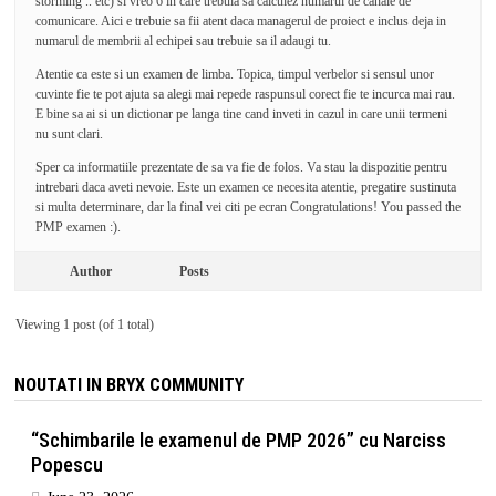
storming .. etc) si vreo 6 in care trebuia sa calculez numarul de canale de
comunicare. Aici e trebuie sa fii atent daca managerul de proiect e inclus deja in
numarul de membrii al echipei sau trebuie sa il adaugi tu.
Atentie ca este si un examen de limba. Topica, timpul verbelor si sensul unor
cuvinte fie te pot ajuta sa alegi mai repede raspunsul corect fie te incurca mai rau.
E bine sa ai si un dictionar pe langa tine cand inveti in cazul in care unii termeni
nu sunt clari.
Sper ca informatiile prezentate de sa va fie de folos. Va stau la dispozitie pentru
intrebari daca aveti nevoie. Este un examen ce necesita atentie, pregatire sustinuta
si multa determinare, dar la final vei citi pe ecran Congratulations! You passed the
PMP examen :).
Author
Posts
Viewing 1 post (of 1 total)
NOUTATI IN BRYX COMMUNITY
“Schimbarile le examenul de PMP 2026” cu Narciss
Popescu