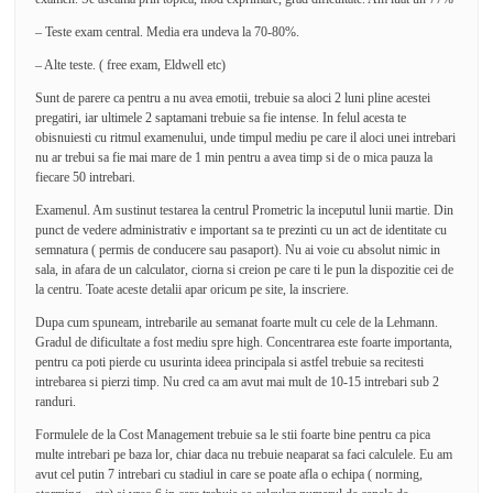
– Teste exam central. Media era undeva la 70-80%.
– Alte teste. ( free exam, Eldwell etc)
Sunt de parere ca pentru a nu avea emotii, trebuie sa aloci 2 luni pline acestei
pregatiri, iar ultimele 2 saptamani trebuie sa fie intense. In felul acesta te
obisnuiesti cu ritmul examenului, unde timpul mediu pe care il aloci unei intrebari
nu ar trebui sa fie mai mare de 1 min pentru a avea timp si de o mica pauza la
fiecare 50 intrebari.
Examenul. Am sustinut testarea la centrul Prometric la inceputul lunii martie. Din
punct de vedere administrativ e important sa te prezinti cu un act de identitate cu
semnatura ( permis de conducere sau pasaport). Nu ai voie cu absolut nimic in
sala, in afara de un calculator, ciorna si creion pe care ti le pun la dispozitie cei de
la centru. Toate aceste detalii apar oricum pe site, la inscriere.
Dupa cum spuneam, intrebarile au semanat foarte mult cu cele de la Lehmann.
Gradul de dificultate a fost mediu spre high. Concentrarea este foarte importanta,
pentru ca poti pierde cu usurinta ideea principala si astfel trebuie sa recitesti
intrebarea si pierzi timp. Nu cred ca am avut mai mult de 10-15 intrebari sub 2
randuri.
Formulele de la Cost Management trebuie sa le stii foarte bine pentru ca pica
multe intrebari pe baza lor, chiar daca nu trebuie neaparat sa faci calculele. Eu am
avut cel putin 7 intrebari cu stadiul in care se poate afla o echipa ( norming,