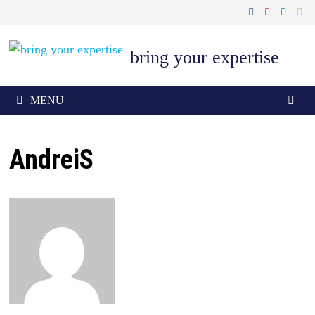
Skip
to
content
bring your expertise
MENU
AndreiS