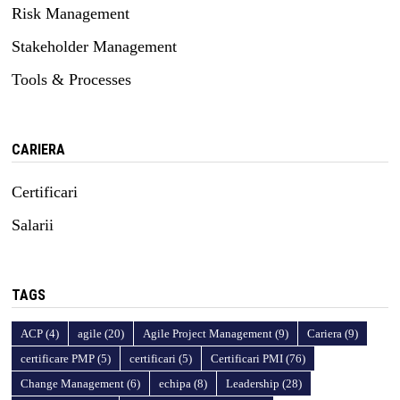
Risk Management
Stakeholder Management
Tools & Processes
CARIERA
Certificari
Salarii
TAGS
ACP
(4)
agile
(20)
Agile Project Management
(9)
Cariera
(9)
certificare PMP
(5)
certificari
(5)
Certificari PMI
(76)
Change Management
(6)
echipa
(8)
Leadership
(28)