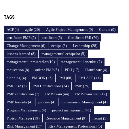
TAGS
ACP
(4)
agile
(20)
Agile Project Management
(9)
Cariera
(9)
certificare PMP
(5)
certificari
(5)
Certificari PMI
(76)
Change Management
(6)
echipa
(8)
Leadership
(28)
lessons learned
(8)
managementul echipelor
(5)
managementul proiectelor
(19)
managementul riscului
(7)
motivation
(8)
online PMP
(5)
PDU
(17)
Planificare
(4)
planning
(4)
PMBOK
(12)
PMI
(68)
PMI-ACP
(11)
PMI-PBA
(5)
PMI Certifications
(24)
PMP
(75)
PMP certification
(7)
PMP exam
(44)
PMP exam prep
(12)
PMP formula
(4)
procese
(4)
Procurement Management
(4)
Program Management
(4)
project management
(41)
Project Manager
(19)
Resource Management
(9)
riscuri
(5)
Risk Management
(17)
Risk Management Professional
(5)