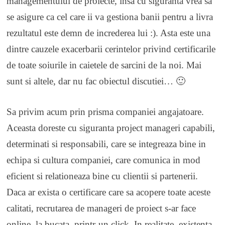
managementului de proiecte, insa cu siguranta vrea sa
se asigure ca cel care ii va gestiona banii pentru a livra
rezultatul este demn de increderea lui :). Asta este una
dintre cauzele exacerbarii cerintelor privind certificarile
de toate soiurile in caietele de sarcini de la noi. Mai
sunt si altele, dar nu fac obiectul discutiei… 🙂
Sa privim acum prin prisma companiei angajatoare.
Aceasta doreste cu siguranta project manageri capabili,
determinati si responsabili, care se integreaza bine in
echipa si cultura companiei, care comunica in mod
eficient si relationeaza bine cu clientii si partenerii.
Daca ar exista o certificare care sa acopere toate aceste
calitati, recrutarea de manageri de proiect s-ar face
online, la bucata, printr-un click. In realitate, existenta