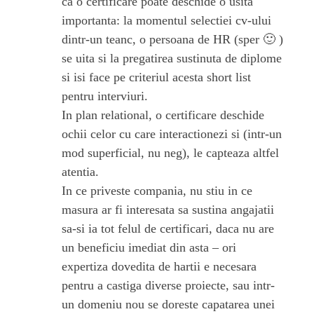
ca o certificare poate deschide o usita
importanta: la momentul selectiei cv-ului
dintr-un teanc, o persoana de HR (sper 🙂 )
se uita si la pregatirea sustinuta de diplome
si isi face pe criteriul acesta short list
pentru interviuri.
In plan relational, o certificare deschide
ochii celor cu care interactionezi si (intr-un
mod superficial, nu neg), le capteaza altfel
atentia.
In ce priveste compania, nu stiu in ce
masura ar fi interesata sa sustina angajatii
sa-si ia tot felul de certificari, daca nu are
un beneficiu imediat din asta – ori
expertiza dovedita de hartii e necesara
pentru a castiga diverse proiecte, sau intr-
un domeniu nou se doreste capatarea unei