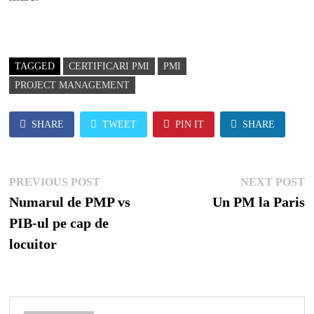
TAGGED
CERTIFICARI PMI
PMI
PROJECT MANAGEMENT
SHARE
TWEET
PIN IT
SHARE
Post
Previous
N
PREVIOUS POST
NEXT POST
navigation
post:
p
Numarul de PMP vs
Un PM la Paris
PIB-ul pe cap de
locuitor