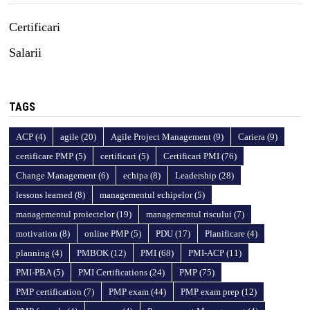
Certificari
Salarii
TAGS
ACP
(4)
agile
(20)
Agile Project Management
(9)
Cariera
(9)
certificare PMP
(5)
certificari
(5)
Certificari PMI
(76)
Change Management
(6)
echipa
(8)
Leadership
(28)
lessons learned
(8)
managementul echipelor
(5)
managementul proiectelor
(19)
managementul riscului
(7)
motivation
(8)
online PMP
(5)
PDU
(17)
Planificare
(4)
planning
(4)
PMBOK
(12)
PMI
(68)
PMI-ACP
(11)
PMI-PBA
(5)
PMI Certifications
(24)
PMP
(75)
PMP certification
(7)
PMP exam
(44)
PMP exam prep
(12)