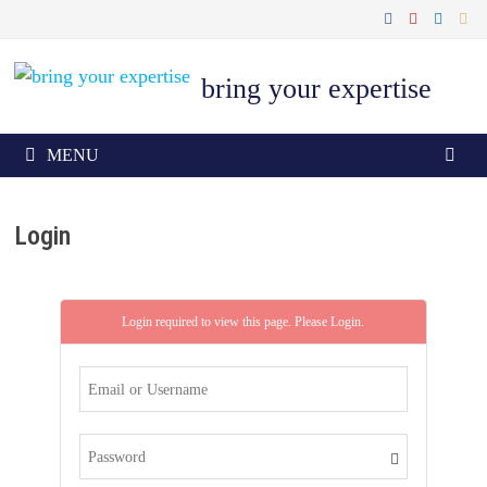
Skip
to
content
bring your expertise
MENU
Login
Login required to view this page. Please
Login
.